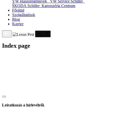
VW Haszonjárművek
VW Service Schiller
ŠKODA Schiller
Karosszéria Centrum
Főoldal
Szolgáltatások
Blog
Karrier
Index page
Leiratkozás a hírlevélről.