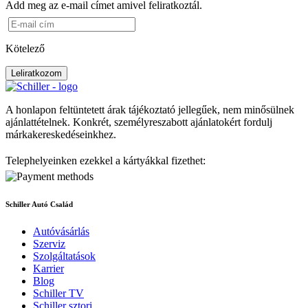
Add meg az e-mail címet amivel feliratkoztál.
Kötelező
Leliratkozom
A honlapon feltüntetett árak tájékoztató jellegűek, nem minősülnek
ajánlattételnek. Konkrét, személyreszabott ajánlatokért fordulj
márkakereskedéseinkhez.
Telephelyeinken ezekkel a kártyákkal fizethet:
Schiller Autó Család
Autóvásárlás
Szerviz
Szolgáltatások
Karrier
Blog
Schiller TV
Schiller sztori