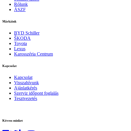
Rólunk
ÁSZF
Márkáink
BYD Schiller
ŠKODA
Toyota
Lexus
Karosszéria Centrum
Kapcsolat
Kapcsolat
Visszahívunk
Ajánlatkérés
Szerviz időpont foglalás
Tesztvezetés
Kövess minket