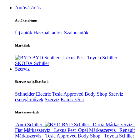
Autóvásárlás
Autókatalógus
Új autók
Használt autók
Szalonautók
Márkáink
BYD Schiller
Lexus Pest
Toyota Schiller
ŠKODA Schiller
Szerviz
Szerviz szolgáltatások
Schneider Electric
Tesla Approved Body Shop
Szerviz
cserejárművek
Szerviz
Karosszéria
Márkaszervizek
Audi Schiller
BYD Schiller
Dacia Márkaszerviz
Fiat Márkaszerviz
Lexus Pest
Opel Márkaszerviz
Renault
Márkaszerviz
Tesla Approved Body Shop
Toyota Schiller