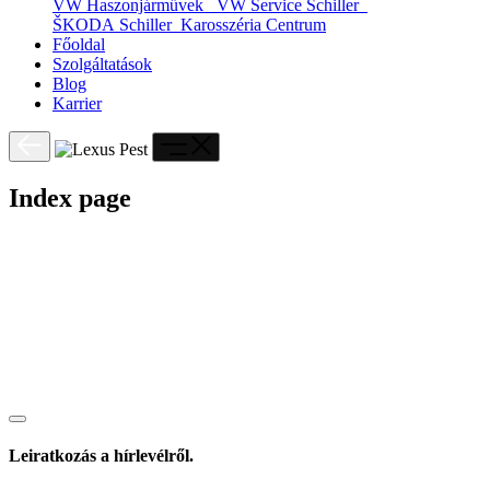
VW Haszonjárművek
VW Service Schiller
ŠKODA Schiller
Karosszéria Centrum
Főoldal
Szolgáltatások
Blog
Karrier
Index page
Leiratkozás a hírlevélről.