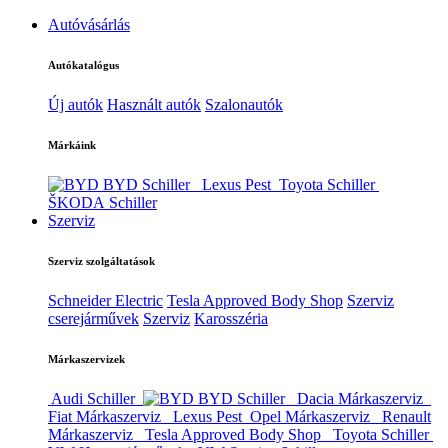
Autóvásárlás
Autókatalógus
Új autók
Használt autók
Szalonautók
Márkáink
BYD Schiller
Lexus Pest
Toyota Schiller
ŠKODA Schiller
Szerviz
Szerviz szolgáltatások
Schneider Electric
Tesla Approved Body Shop
Szerviz
cserejárművek
Szerviz
Karosszéria
Márkaszervizek
Audi Schiller
BYD Schiller
Dacia Márkaszerviz
Fiat Márkaszerviz
Lexus Pest
Opel Márkaszerviz
Renault
Márkaszerviz
Tesla Approved Body Shop
Toyota Schiller