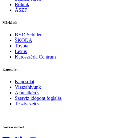
Rólunk
ÁSZF
Márkáink
BYD Schiller
ŠKODA
Toyota
Lexus
Karosszéria Centrum
Kapcsolat
Kapcsolat
Visszahívunk
Ajánlatkérés
Szerviz időpont foglalás
Tesztvezetés
Kövess minket