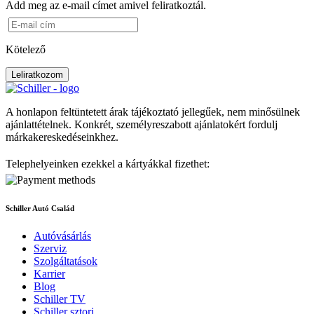
Add meg az e-mail címet amivel feliratkoztál.
Kötelező
Leliratkozom
A honlapon feltüntetett árak tájékoztató jellegűek, nem minősülnek
ajánlattételnek. Konkrét, személyreszabott ajánlatokért fordulj
márkakereskedéseinkhez.
Telephelyeinken ezekkel a kártyákkal fizethet:
Schiller Autó Család
Autóvásárlás
Szerviz
Szolgáltatások
Karrier
Blog
Schiller TV
Schiller sztori