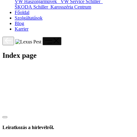
VW Haszonjárművek
VW Service Schiller
ŠKODA Schiller
Karosszéria Centrum
Főoldal
Szolgáltatások
Blog
Karrier
Index page
Leiratkozás a hírlevélről.