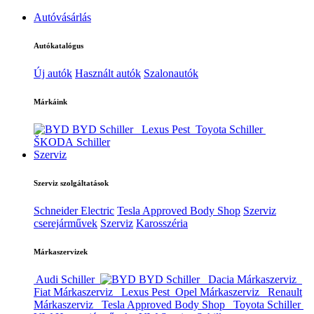
Autóvásárlás
Autókatalógus
Új autók
Használt autók
Szalonautók
Márkáink
BYD Schiller
Lexus Pest
Toyota Schiller
ŠKODA Schiller
Szerviz
Szerviz szolgáltatások
Schneider Electric
Tesla Approved Body Shop
Szerviz
cserejárművek
Szerviz
Karosszéria
Márkaszervizek
Audi Schiller
BYD Schiller
Dacia Márkaszerviz
Fiat Márkaszerviz
Lexus Pest
Opel Márkaszerviz
Renault
Márkaszerviz
Tesla Approved Body Shop
Toyota Schiller