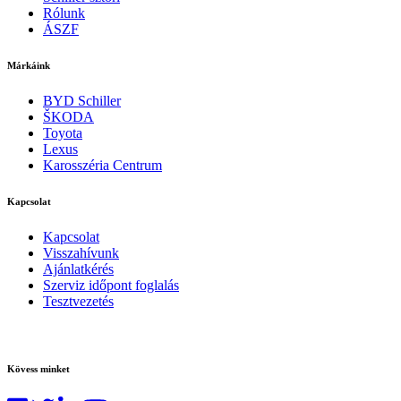
Rólunk
ÁSZF
Márkáink
BYD Schiller
ŠKODA
Toyota
Lexus
Karosszéria Centrum
Kapcsolat
Kapcsolat
Visszahívunk
Ajánlatkérés
Szerviz időpont foglalás
Tesztvezetés
Kövess minket