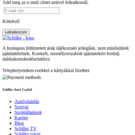
Add meg az e-mail címet amivel feliratkoztál.
Kötelező
Leliratkozom
A honlapon feltüntetett árak tájékoztató jellegűek, nem minősülnek
ajánlattételnek. Konkrét, személyreszabott ajánlatokért fordulj
márkakereskedéseinkhez.
Telephelyeinken ezekkel a kártyákkal fizethet:
Schiller Autó Család
Autóvásárlás
Szerviz
Szolgáltatások
Karrier
Blog
Schiller TV
Schiller sztori