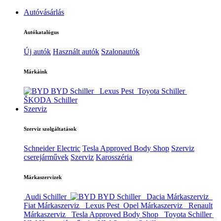
Autóvásárlás
Autókatalógus
Új autók
Használt autók
Szalonautók
Márkáink
BYD Schiller
Lexus Pest
Toyota Schiller
ŠKODA Schiller
Szerviz
Szerviz szolgáltatások
Schneider Electric
Tesla Approved Body Shop
Szerviz
cserejárművek
Szerviz
Karosszéria
Márkaszervizek
Audi Schiller
BYD Schiller
Dacia Márkaszerviz
Fiat Márkaszerviz
Lexus Pest
Opel Márkaszerviz
Renault
Márkaszerviz
Tesla Approved Body Shop
Toyota Schiller