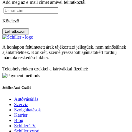
Add meg az e-mail címet amivel feliratkoztál.
Kötelező
Leliratkozom
A honlapon feltüntetett árak tájékoztató jellegűek, nem minősülnek
ajánlattételnek. Konkrét, személyreszabott ajánlatokért fordulj
márkakereskedéseinkhez.
Telephelyeinken ezekkel a kártyákkal fizethet:
Schiller Autó Család
Autóvásárlás
Szerviz
Szolgáltatások
Karrier
Blog
Schiller TV
Schiller sztori