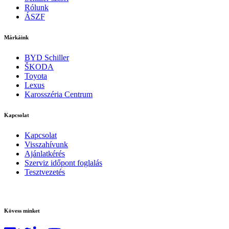
Rólunk
ÁSZF
Márkáink
BYD Schiller
ŠKODA
Toyota
Lexus
Karosszéria Centrum
Kapcsolat
Kapcsolat
Visszahívunk
Ajánlatkérés
Szerviz időpont foglalás
Tesztvezetés
Kövess minket