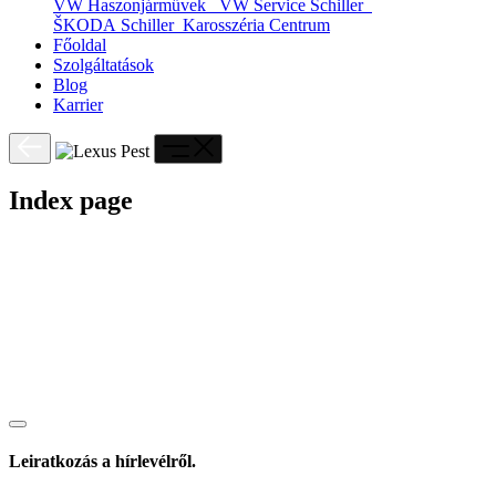
VW Haszonjárművek
VW Service Schiller
ŠKODA Schiller
Karosszéria Centrum
Főoldal
Szolgáltatások
Blog
Karrier
Index page
Leiratkozás a hírlevélről.