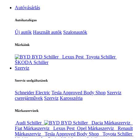
Autóvásárlás
Autókatalógus
Új autók
Használt autók
Szalonautók
Márkáink
BYD Schiller
Lexus Pest
Toyota Schiller
ŠKODA Schiller
Szerviz
Szerviz szolgáltatások
Schneider Electric
Tesla Approved Body Shop
Szerviz
cserejárművek
Szerviz
Karosszéria
Márkaszervizek
Audi Schiller
BYD Schiller
Dacia Márkaszerviz
Fiat Márkaszerviz
Lexus Pest
Opel Márkaszerviz
Renault
Márkaszerviz
Tesla Approved Body Shop
Toyota Schiller