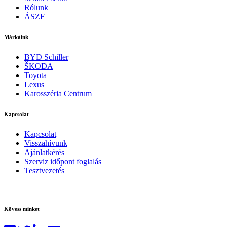
Rólunk
ÁSZF
Márkáink
BYD Schiller
ŠKODA
Toyota
Lexus
Karosszéria Centrum
Kapcsolat
Kapcsolat
Visszahívunk
Ajánlatkérés
Szerviz időpont foglalás
Tesztvezetés
Kövess minket