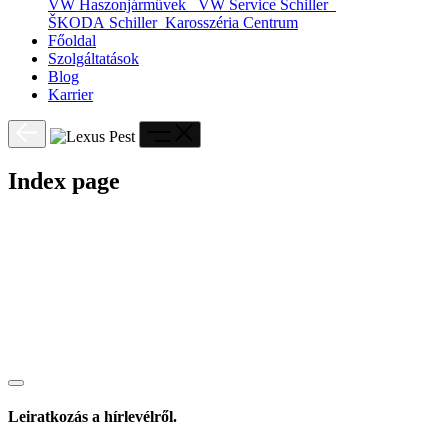
VW Haszonjárművek
VW Service Schiller
ŠKODA Schiller
Karosszéria Centrum
Főoldal
Szolgáltatások
Blog
Karrier
Index page
Leiratkozás a hírlevélről.