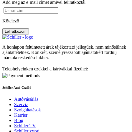
Add meg az e-mail címet amivel feliratkoztál.
Kötelező
Leliratkozom
A honlapon feltüntetett árak tájékoztató jellegűek, nem minősülnek
ajánlattételnek. Konkrét, személyreszabott ajánlatokért fordulj
márkakereskedéseinkhez.
Telephelyeinken ezekkel a kártyákkal fizethet:
Schiller Autó Család
Autóvásárlás
Szerviz
Szolgáltatások
Karrier
Blog
Schiller TV
Schiller sztori