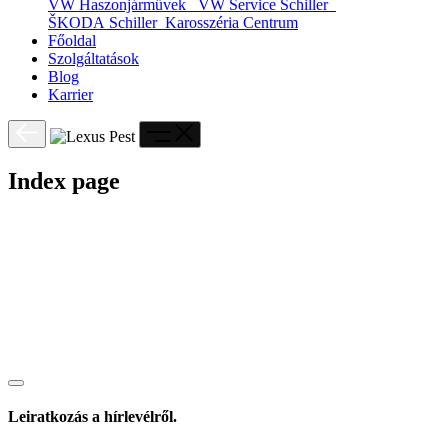
VW Haszonjárművek
VW Service Schiller
ŠKODA Schiller
Karosszéria Centrum
Főoldal
Szolgáltatások
Blog
Karrier
Index page
Leiratkozás a hírlevélről.