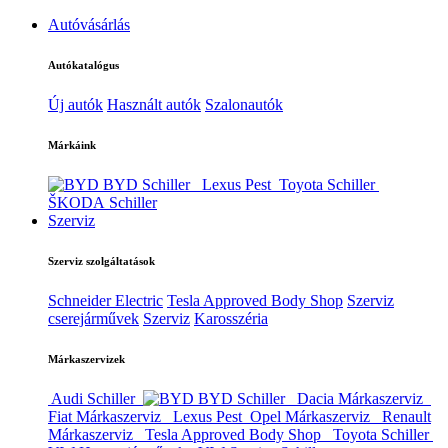
Autóvásárlás
Autókatalógus
Új autók
Használt autók
Szalonautók
Márkáink
BYD Schiller
Lexus Pest
Toyota Schiller
ŠKODA Schiller
Szerviz
Szerviz szolgáltatások
Schneider Electric
Tesla Approved Body Shop
Szerviz
cserejárművek
Szerviz
Karosszéria
Márkaszervizek
Audi Schiller
BYD Schiller
Dacia Márkaszerviz
Fiat Márkaszerviz
Lexus Pest
Opel Márkaszerviz
Renault
Márkaszerviz
Tesla Approved Body Shop
Toyota Schiller