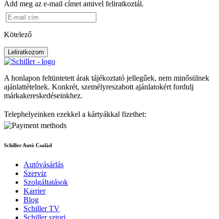
Add meg az e-mail címet amivel feliratkoztál.
Kötelező
Leliratkozom
A honlapon feltüntetett árak tájékoztató jellegűek, nem minősülnek
ajánlattételnek. Konkrét, személyreszabott ajánlatokért fordulj
márkakereskedéseinkhez.
Telephelyeinken ezekkel a kártyákkal fizethet:
Schiller Autó Család
Autóvásárlás
Szerviz
Szolgáltatások
Karrier
Blog
Schiller TV
Schiller sztori