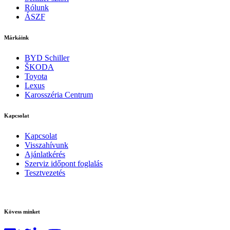
Rólunk
ÁSZF
Márkáink
BYD Schiller
ŠKODA
Toyota
Lexus
Karosszéria Centrum
Kapcsolat
Kapcsolat
Visszahívunk
Ajánlatkérés
Szerviz időpont foglalás
Tesztvezetés
Kövess minket