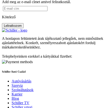
Add meg az e-mail címet amivel feliratkoztál.
Kötelező
Leliratkozom
A honlapon feltüntetett árak tájékoztató jellegűek, nem minősülnek
ajánlattételnek. Konkrét, személyreszabott ajánlatokért fordulj
márkakereskedéseinkhez.
Telephelyeinken ezekkel a kártyákkal fizethet:
Schiller Autó Család
Autóvásárlás
Szerviz
Szolgáltatások
Karrier
Blog
Schiller TV
Schiller sztori