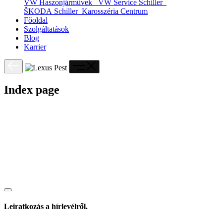
VW Haszonjárművek
VW Service Schiller
ŠKODA Schiller
Karosszéria Centrum
Főoldal
Szolgáltatások
Blog
Karrier
Index page
Leiratkozás a hírlevélről.