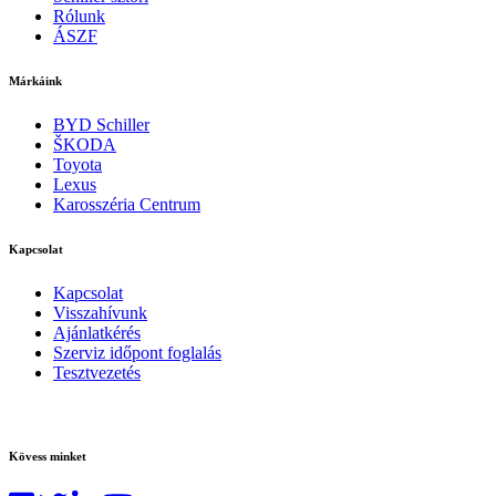
Rólunk
ÁSZF
Márkáink
BYD Schiller
ŠKODA
Toyota
Lexus
Karosszéria Centrum
Kapcsolat
Kapcsolat
Visszahívunk
Ajánlatkérés
Szerviz időpont foglalás
Tesztvezetés
Kövess minket