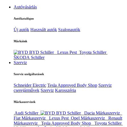
Autóvásárlás
Autókatalógus
Új autók
Használt autók
Szalonautók
Márkáink
BYD Schiller
Lexus Pest
Toyota Schiller
ŠKODA Schiller
Szerviz
Szerviz szolgáltatások
Schneider Electric
Tesla Approved Body Shop
Szerviz
cserejárművek
Szerviz
Karosszéria
Márkaszervizek
Audi Schiller
BYD Schiller
Dacia Márkaszerviz
Fiat Márkaszerviz
Lexus Pest
Opel Márkaszerviz
Renault
Márkaszerviz
Tesla Approved Body Shop
Toyota Schiller