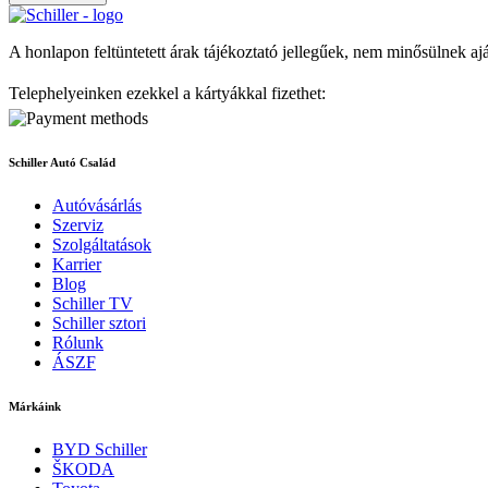
A honlapon feltüntetett árak tájékoztató jellegűek, nem minősülnek aj
Telephelyeinken ezekkel a kártyákkal fizethet:
Schiller Autó Család
Autóvásárlás
Szerviz
Szolgáltatások
Karrier
Blog
Schiller TV
Schiller sztori
Rólunk
ÁSZF
Márkáink
BYD Schiller
ŠKODA