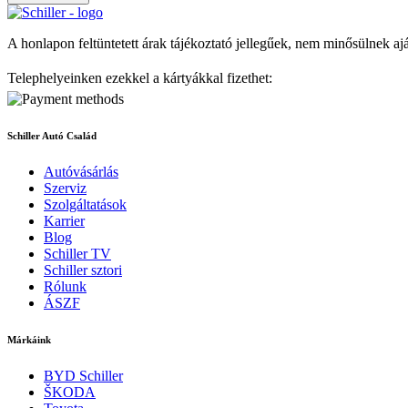
A honlapon feltüntetett árak tájékoztató jellegűek, nem minősülnek aj
Telephelyeinken ezekkel a kártyákkal fizethet:
Schiller Autó Család
Autóvásárlás
Szerviz
Szolgáltatások
Karrier
Blog
Schiller TV
Schiller sztori
Rólunk
ÁSZF
Márkáink
BYD Schiller
ŠKODA