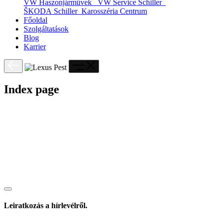
VW Haszonjárművek
VW Service Schiller
ŠKODA Schiller
Karosszéria Centrum
Főoldal
Szolgáltatások
Blog
Karrier
Index page
Leiratkozás a hírlevélről.