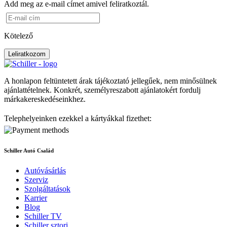
Add meg az e-mail címet amivel feliratkoztál.
Kötelező
Leliratkozom
A honlapon feltüntetett árak tájékoztató jellegűek, nem minősülnek
ajánlattételnek. Konkrét, személyreszabott ajánlatokért fordulj
márkakereskedéseinkhez.
Telephelyeinken ezekkel a kártyákkal fizethet:
Schiller Autó Család
Autóvásárlás
Szerviz
Szolgáltatások
Karrier
Blog
Schiller TV
Schiller sztori