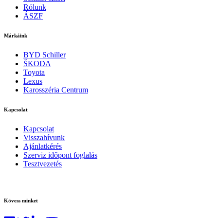
Rólunk
ÁSZF
Márkáink
BYD Schiller
ŠKODA
Toyota
Lexus
Karosszéria Centrum
Kapcsolat
Kapcsolat
Visszahívunk
Ajánlatkérés
Szerviz időpont foglalás
Tesztvezetés
Kövess minket