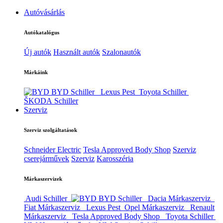
Autóvásárlás
Autókatalógus
Új autók
Használt autók
Szalonautók
Márkáink
BYD Schiller
Lexus Pest
Toyota Schiller
ŠKODA Schiller
Szerviz
Szerviz szolgáltatások
Schneider Electric
Tesla Approved Body Shop
Szerviz
cserejárművek
Szerviz
Karosszéria
Márkaszervizek
Audi Schiller
BYD Schiller
Dacia Márkaszerviz
Fiat Márkaszerviz
Lexus Pest
Opel Márkaszerviz
Renault
Márkaszerviz
Tesla Approved Body Shop
Toyota Schiller