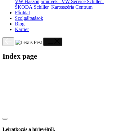
VW Haszonjárművek
VW Service Schiller
ŠKODA Schiller
Karosszéria Centrum
Főoldal
Szolgáltatások
Blog
Karrier
Index page
Leiratkozás a hírlevélről.