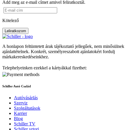
Add meg az e-mail címet amivel feliratkoztál.
Kötelező
Leliratkozom
A honlapon feltüntetett árak tájékoztató jellegűek, nem minősülnek
ajánlattételnek. Konkrét, személyreszabott ajánlatokért fordulj
márkakereskedéseinkhez.
Telephelyeinken ezekkel a kártyákkal fizethet:
Schiller Autó Család
Autóvásárlás
Szerviz
Szolgáltatások
Karrier
Blog
Schiller TV
Schiller sztori