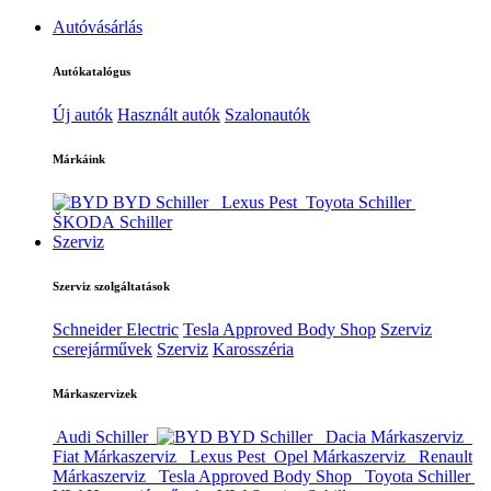
Autóvásárlás
Autókatalógus
Új autók
Használt autók
Szalonautók
Márkáink
BYD Schiller
Lexus Pest
Toyota Schiller
ŠKODA Schiller
Szerviz
Szerviz szolgáltatások
Schneider Electric
Tesla Approved Body Shop
Szerviz
cserejárművek
Szerviz
Karosszéria
Márkaszervizek
Audi Schiller
BYD Schiller
Dacia Márkaszerviz
Fiat Márkaszerviz
Lexus Pest
Opel Márkaszerviz
Renault
Márkaszerviz
Tesla Approved Body Shop
Toyota Schiller