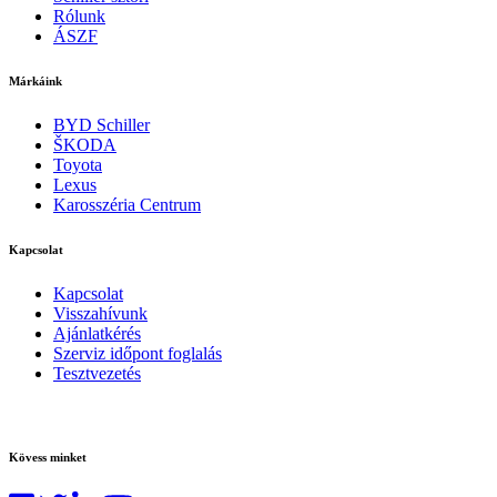
Rólunk
ÁSZF
Márkáink
BYD Schiller
ŠKODA
Toyota
Lexus
Karosszéria Centrum
Kapcsolat
Kapcsolat
Visszahívunk
Ajánlatkérés
Szerviz időpont foglalás
Tesztvezetés
Kövess minket