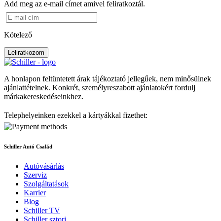
Add meg az e-mail címet amivel feliratkoztál.
Kötelező
Leliratkozom
A honlapon feltüntetett árak tájékoztató jellegűek, nem minősülnek
ajánlattételnek. Konkrét, személyreszabott ajánlatokért fordulj
márkakereskedéseinkhez.
Telephelyeinken ezekkel a kártyákkal fizethet:
Schiller Autó Család
Autóvásárlás
Szerviz
Szolgáltatások
Karrier
Blog
Schiller TV
Schiller sztori