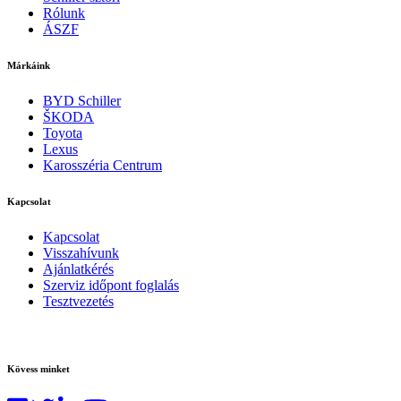
Rólunk
ÁSZF
Márkáink
BYD Schiller
ŠKODA
Toyota
Lexus
Karosszéria Centrum
Kapcsolat
Kapcsolat
Visszahívunk
Ajánlatkérés
Szerviz időpont foglalás
Tesztvezetés
Kövess minket