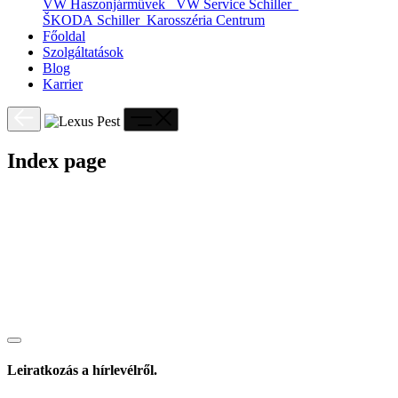
VW Haszonjárművek
VW Service Schiller
ŠKODA Schiller
Karosszéria Centrum
Főoldal
Szolgáltatások
Blog
Karrier
Index page
Leiratkozás a hírlevélről.