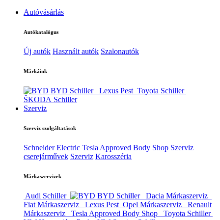
Autóvásárlás
Autókatalógus
Új autók
Használt autók
Szalonautók
Márkáink
BYD Schiller
Lexus Pest
Toyota Schiller
ŠKODA Schiller
Szerviz
Szerviz szolgáltatások
Schneider Electric
Tesla Approved Body Shop
Szerviz
cserejárművek
Szerviz
Karosszéria
Márkaszervizek
Audi Schiller
BYD Schiller
Dacia Márkaszerviz
Fiat Márkaszerviz
Lexus Pest
Opel Márkaszerviz
Renault
Márkaszerviz
Tesla Approved Body Shop
Toyota Schiller