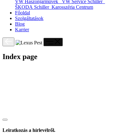
VW Haszonjárművek
VW Service Schiller
ŠKODA Schiller
Karosszéria Centrum
Főoldal
Szolgáltatások
Blog
Karrier
Index page
Leiratkozás a hírlevélről.