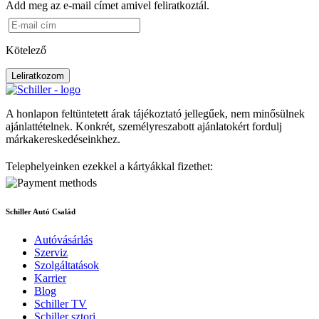
Add meg az e-mail címet amivel feliratkoztál.
Kötelező
Leliratkozom
A honlapon feltüntetett árak tájékoztató jellegűek, nem minősülnek
ajánlattételnek. Konkrét, személyreszabott ajánlatokért fordulj
márkakereskedéseinkhez.
Telephelyeinken ezekkel a kártyákkal fizethet:
Schiller Autó Család
Autóvásárlás
Szerviz
Szolgáltatások
Karrier
Blog
Schiller TV
Schiller sztori