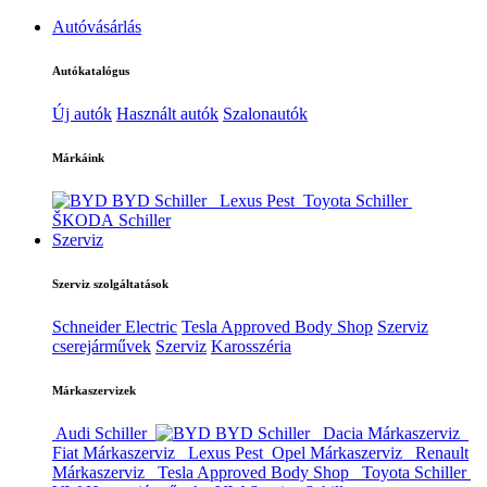
Autóvásárlás
Autókatalógus
Új autók
Használt autók
Szalonautók
Márkáink
BYD Schiller
Lexus Pest
Toyota Schiller
ŠKODA Schiller
Szerviz
Szerviz szolgáltatások
Schneider Electric
Tesla Approved Body Shop
Szerviz
cserejárművek
Szerviz
Karosszéria
Márkaszervizek
Audi Schiller
BYD Schiller
Dacia Márkaszerviz
Fiat Márkaszerviz
Lexus Pest
Opel Márkaszerviz
Renault
Márkaszerviz
Tesla Approved Body Shop
Toyota Schiller