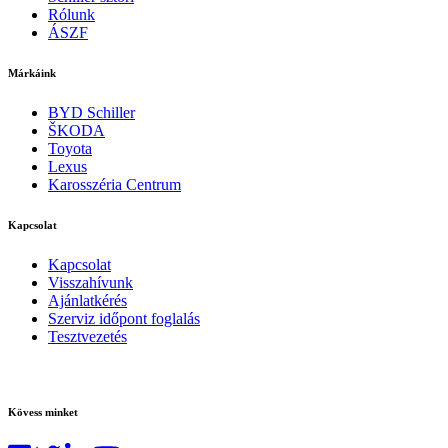
Rólunk
ÁSZF
Márkáink
BYD Schiller
ŠKODA
Toyota
Lexus
Karosszéria Centrum
Kapcsolat
Kapcsolat
Visszahívunk
Ajánlatkérés
Szerviz időpont foglalás
Tesztvezetés
Kövess minket