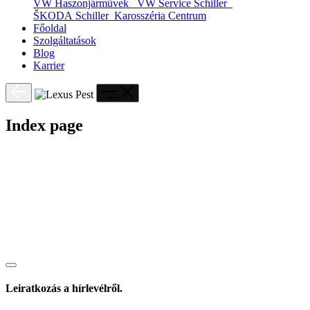
VW Haszonjárművek
VW Service Schiller
ŠKODA Schiller
Karosszéria Centrum
Főoldal
Szolgáltatások
Blog
Karrier
Index page
Leiratkozás a hírlevélről.