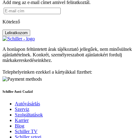
Add meg az e-mail címet amivel feliratkoztál.
Kötelező
Leliratkozom
A honlapon feltüntetett árak tájékoztató jellegűek, nem minősülnek
ajánlattételnek. Konkrét, személyreszabott ajánlatokért fordulj
márkakereskedéseinkhez.
Telephelyeinken ezekkel a kártyákkal fizethet:
Schiller Autó Család
Autóvásárlás
Szerviz
Szolgáltatások
Karrier
Blog
Schiller TV
Schiller sztori