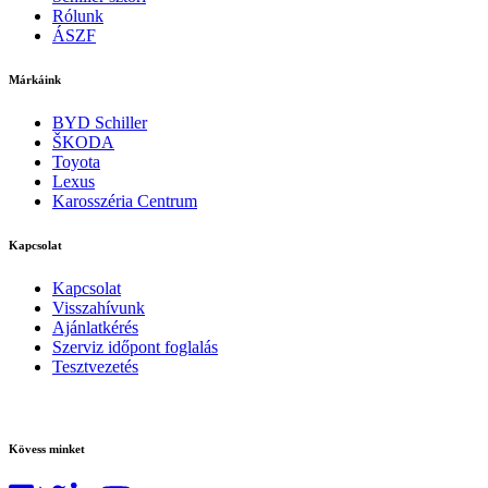
Rólunk
ÁSZF
Márkáink
BYD Schiller
ŠKODA
Toyota
Lexus
Karosszéria Centrum
Kapcsolat
Kapcsolat
Visszahívunk
Ajánlatkérés
Szerviz időpont foglalás
Tesztvezetés
Kövess minket