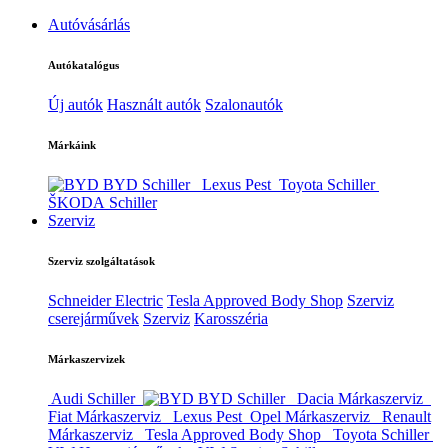
Autóvásárlás
Autókatalógus
Új autók
Használt autók
Szalonautók
Márkáink
BYD Schiller
Lexus Pest
Toyota Schiller
ŠKODA Schiller
Szerviz
Szerviz szolgáltatások
Schneider Electric
Tesla Approved Body Shop
Szerviz
cserejárművek
Szerviz
Karosszéria
Márkaszervizek
Audi Schiller
BYD Schiller
Dacia Márkaszerviz
Fiat Márkaszerviz
Lexus Pest
Opel Márkaszerviz
Renault
Márkaszerviz
Tesla Approved Body Shop
Toyota Schiller