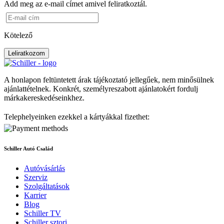
Add meg az e-mail címet amivel feliratkoztál.
Kötelező
Leliratkozom
A honlapon feltüntetett árak tájékoztató jellegűek, nem minősülnek
ajánlattételnek. Konkrét, személyreszabott ajánlatokért fordulj
márkakereskedéseinkhez.
Telephelyeinken ezekkel a kártyákkal fizethet:
Schiller Autó Család
Autóvásárlás
Szerviz
Szolgáltatások
Karrier
Blog
Schiller TV
Schiller sztori