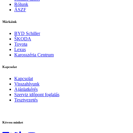
Rólunk
ÁSZF
Márkáink
BYD Schiller
ŠKODA
Toyota
Lexus
Karosszéria Centrum
Kapcsolat
Kapcsolat
Visszahívunk
Ajánlatkérés
Szerviz időpont foglalás
Tesztvezetés
Kövess minket