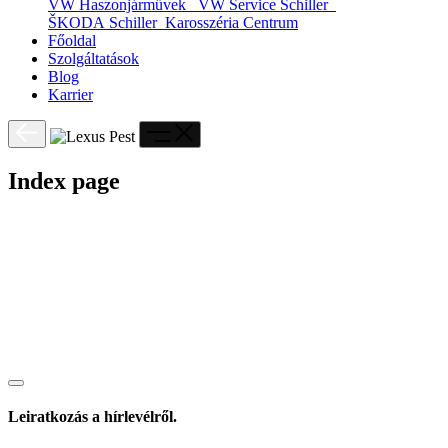
VW Haszonjárművek
VW Service Schiller
ŠKODA Schiller
Karosszéria Centrum
Főoldal
Szolgáltatások
Blog
Karrier
Index page
Leiratkozás a hírlevélről.