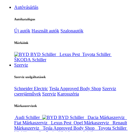
Autóvásárlás
Autókatalógus
Új autók
Használt autók
Szalonautók
Márkáink
BYD Schiller
Lexus Pest
Toyota Schiller
ŠKODA Schiller
Szerviz
Szerviz szolgáltatások
Schneider Electric
Tesla Approved Body Shop
Szerviz
cserejárművek
Szerviz
Karosszéria
Márkaszervizek
Audi Schiller
BYD Schiller
Dacia Márkaszerviz
Fiat Márkaszerviz
Lexus Pest
Opel Márkaszerviz
Renault
Márkaszerviz
Tesla Approved Body Shop
Toyota Schiller