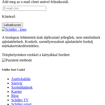
Add meg az e-mail címet amivel feliratkoztál.
Kötelező
Leliratkozom
A honlapon feltüntetett árak tájékoztató jellegűek, nem minősülnek
ajánlattételnek. Konkrét, személyreszabott ajánlatokért fordulj
márkakereskedéseinkhez.
Telephelyeinken ezekkel a kártyákkal fizethet:
Schiller Autó Család
Autóvásárlás
Szerviz
Szolgáltatások
Karrier
Blog
Schiller TV
Schiller sztori