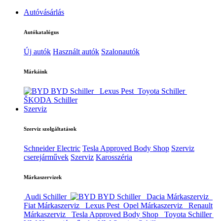
Autóvásárlás
Autókatalógus
Új autók
Használt autók
Szalonautók
Márkáink
BYD Schiller
Lexus Pest
Toyota Schiller
ŠKODA Schiller
Szerviz
Szerviz szolgáltatások
Schneider Electric
Tesla Approved Body Shop
Szerviz
cserejárművek
Szerviz
Karosszéria
Márkaszervizek
Audi Schiller
BYD Schiller
Dacia Márkaszerviz
Fiat Márkaszerviz
Lexus Pest
Opel Márkaszerviz
Renault
Márkaszerviz
Tesla Approved Body Shop
Toyota Schiller