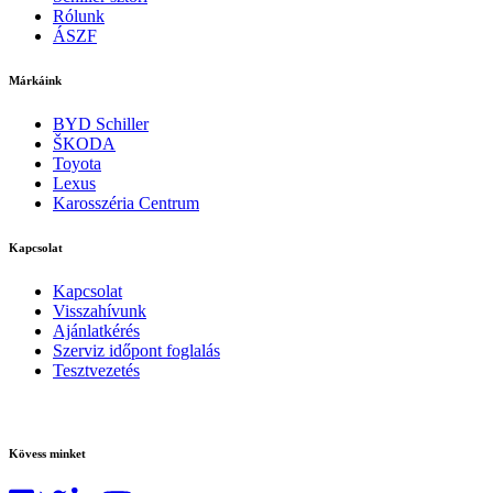
Rólunk
ÁSZF
Márkáink
BYD Schiller
ŠKODA
Toyota
Lexus
Karosszéria Centrum
Kapcsolat
Kapcsolat
Visszahívunk
Ajánlatkérés
Szerviz időpont foglalás
Tesztvezetés
Kövess minket