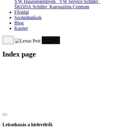
VW Haszonjárművek
VW Service Schiller
ŠKODA Schiller
Karosszéria Centrum
Főoldal
Szolgáltatások
Blog
Karrier
Index page
Leiratkozás a hírlevélről.