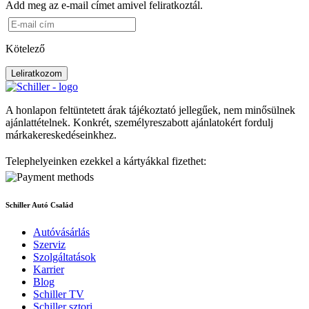
Add meg az e-mail címet amivel feliratkoztál.
Kötelező
Leliratkozom
A honlapon feltüntetett árak tájékoztató jellegűek, nem minősülnek
ajánlattételnek. Konkrét, személyreszabott ajánlatokért fordulj
márkakereskedéseinkhez.
Telephelyeinken ezekkel a kártyákkal fizethet:
Schiller Autó Család
Autóvásárlás
Szerviz
Szolgáltatások
Karrier
Blog
Schiller TV
Schiller sztori