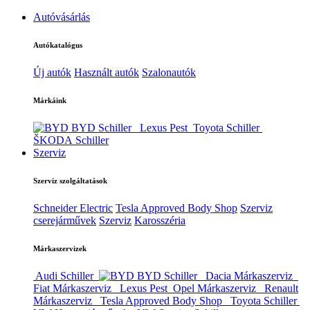
Autóvásárlás
Autókatalógus
Új autók
Használt autók
Szalonautók
Márkáink
BYD Schiller
Lexus Pest
Toyota Schiller
ŠKODA Schiller
Szerviz
Szerviz szolgáltatások
Schneider Electric
Tesla Approved Body Shop
Szerviz
cserejárművek
Szerviz
Karosszéria
Márkaszervizek
Audi Schiller
BYD Schiller
Dacia Márkaszerviz
Fiat Márkaszerviz
Lexus Pest
Opel Márkaszerviz
Renault
Márkaszerviz
Tesla Approved Body Shop
Toyota Schiller