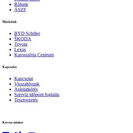
Rólunk
ÁSZF
Márkáink
BYD Schiller
ŠKODA
Toyota
Lexus
Karosszéria Centrum
Kapcsolat
Kapcsolat
Visszahívunk
Ajánlatkérés
Szerviz időpont foglalás
Tesztvezetés
Kövess minket