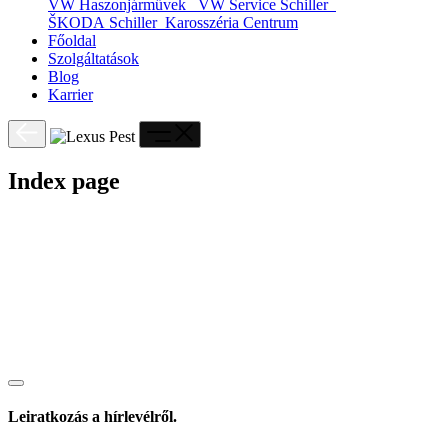
VW Haszonjárművek
VW Service Schiller
ŠKODA Schiller
Karosszéria Centrum
Főoldal
Szolgáltatások
Blog
Karrier
Index page
Leiratkozás a hírlevélről.