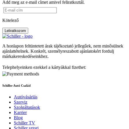
Add meg az e-mail címet amivel feliratkoztál.
Kötelező
Leliratkozom
A honlapon feltüntetett árak tájékoztató jellegűek, nem minősülnek
ajánlattételnek. Konkrét, személyreszabott ajánlatokért fordulj
márkakereskedéseinkhez.
Telephelyeinken ezekkel a kártyákkal fizethet:
Schiller Autó Család
Autóvásárlás
Szerviz
Szolgáltatások
Karrier
Blog
Schiller TV
Schiller sztori