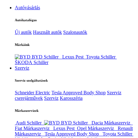
Autóvásárlás
Autókatalógus
Új autók
Használt autók
Szalonautók
Márkáink
BYD Schiller
Lexus Pest
Toyota Schiller
ŠKODA Schiller
Szerviz
Szerviz szolgáltatások
Schneider Electric
Tesla Approved Body Shop
Szerviz
cserejárművek
Szerviz
Karosszéria
Márkaszervizek
Audi Schiller
BYD Schiller
Dacia Márkaszerviz
Fiat Márkaszerviz
Lexus Pest
Opel Márkaszerviz
Renault
Márkaszerviz
Tesla Approved Body Shop
Toyota Schiller