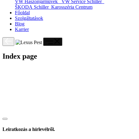
VW Haszonjárművek
VW Service Schiller
ŠKODA Schiller
Karosszéria Centrum
Főoldal
Szolgáltatások
Blog
Karrier
Index page
Leiratkozás a hírlevélről.