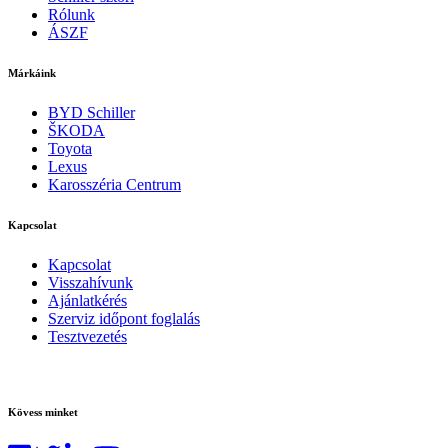
Rólunk
ÁSZF
Márkáink
BYD Schiller
ŠKODA
Toyota
Lexus
Karosszéria Centrum
Kapcsolat
Kapcsolat
Visszahívunk
Ajánlatkérés
Szerviz időpont foglalás
Tesztvezetés
Kövess minket