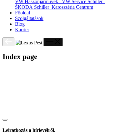
VW Haszonjárművek
VW Service Schiller
ŠKODA Schiller
Karosszéria Centrum
Főoldal
Szolgáltatások
Blog
Karrier
Index page
Leiratkozás a hírlevélről.