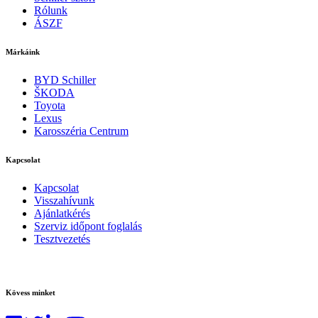
Rólunk
ÁSZF
Márkáink
BYD Schiller
ŠKODA
Toyota
Lexus
Karosszéria Centrum
Kapcsolat
Kapcsolat
Visszahívunk
Ajánlatkérés
Szerviz időpont foglalás
Tesztvezetés
Kövess minket