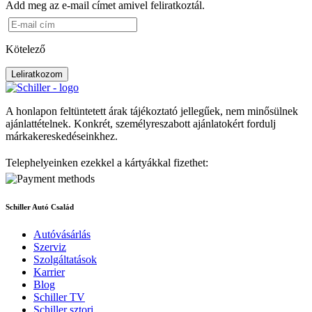
Add meg az e-mail címet amivel feliratkoztál.
Kötelező
Leliratkozom
A honlapon feltüntetett árak tájékoztató jellegűek, nem minősülnek
ajánlattételnek. Konkrét, személyreszabott ajánlatokért fordulj
márkakereskedéseinkhez.
Telephelyeinken ezekkel a kártyákkal fizethet:
Schiller Autó Család
Autóvásárlás
Szerviz
Szolgáltatások
Karrier
Blog
Schiller TV
Schiller sztori