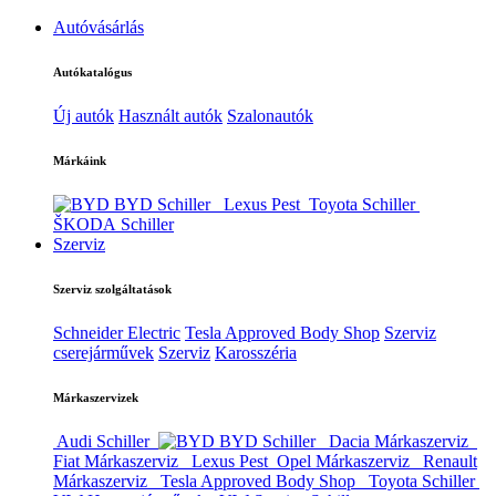
Autóvásárlás
Autókatalógus
Új autók
Használt autók
Szalonautók
Márkáink
BYD Schiller
Lexus Pest
Toyota Schiller
ŠKODA Schiller
Szerviz
Szerviz szolgáltatások
Schneider Electric
Tesla Approved Body Shop
Szerviz
cserejárművek
Szerviz
Karosszéria
Márkaszervizek
Audi Schiller
BYD Schiller
Dacia Márkaszerviz
Fiat Márkaszerviz
Lexus Pest
Opel Márkaszerviz
Renault
Márkaszerviz
Tesla Approved Body Shop
Toyota Schiller