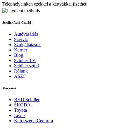
Telephelyeinken ezekkel a kártyákkal fizethet:
Schiller Autó Család
Autóvásárlás
Szerviz
Szolgáltatások
Karrier
Blog
Schiller TV
Schiller sztori
Rólunk
ÁSZF
Márkáink
BYD Schiller
ŠKODA
Toyota
Lexus
Karosszéria Centrum