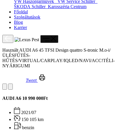
VW Haszonjárművek
VW Service Schiller
ŠKODA Schiller
Karosszéria Centrum
Főoldal
Szolgáltatások
Blog
Karrier
Használt AUDI A6 45 TFSI Design quattro S-tronic M.o-i/
ÜLÉSFŰTÉS-
HŰTÉS/VIRTUAL/CARPLAY/IQLED/NAVI/ACC!TÉLI-
NYÁRIGUMI
Tweet
Használt AUDI A6 45 TFSI Design quattro S-tronic M.o-i/ÜLÉSFŰTÉS-HŰTÉS/VIRTUAL/CARPLAY/IQLED/NAVI/ACC!TÉLI-NYÁRIGUMI
AUDI A6
10 990 000Ft
2021/07
150 105 km
benzin