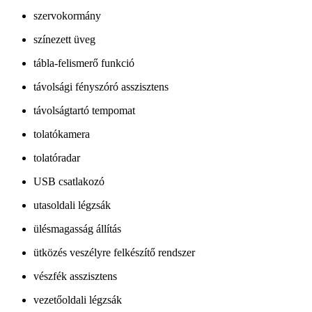
szervokormány
színezett üveg
tábla-felismerő funkció
távolsági fényszóró asszisztens
távolságtartó tempomat
tolatókamera
tolatóradar
USB csatlakozó
utasoldali légzsák
ülésmagasság állítás
ütközés veszélyre felkészítő rendszer
vészfék asszisztens
vezetőoldali légzsák