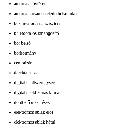
automata távfény
automatikusan sötétedő belső tükör
bekanyarodási asszisztens
bluetooth-os kihangosító
bőr belső
bőrkormány
centrálzár
deréktámasz
digitális műszeregység
digitális többzónás klíma
dönthető utasülések
elektromos ablak elöl
elektromos ablak hátul