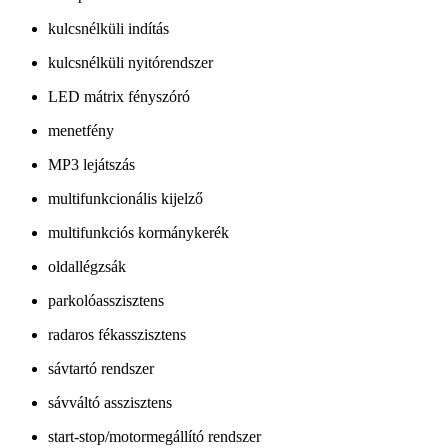
kulcsnélküli indítás
kulcsnélküli nyitórendszer
LED mátrix fényszóró
menetfény
MP3 lejátszás
multifunkcionális kijelző
multifunkciós kormánykerék
oldallégzsák
parkolóasszisztens
radaros fékasszisztens
sávtartó rendszer
sávváltó asszisztens
start-stop/motormegállító rendszer