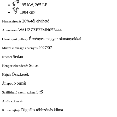
195 kW, 265 LE
1984 cm³
20%-tól elvihető
Finanszírozás
WAUZZZF22MN053444
Alvázszám
Érvényes magyar okmányokkal
Okmányok jellege
2027/07
Műszaki vizsga érvényes
Sedan
Kivitel
Soros
Henger-elrendezés
Összkerék
Hajtás
Normál
Állapot
5 fő
Szállítható szem. száma
4
Ajtók száma
Digitális többzónás klíma
Klíma fajtája