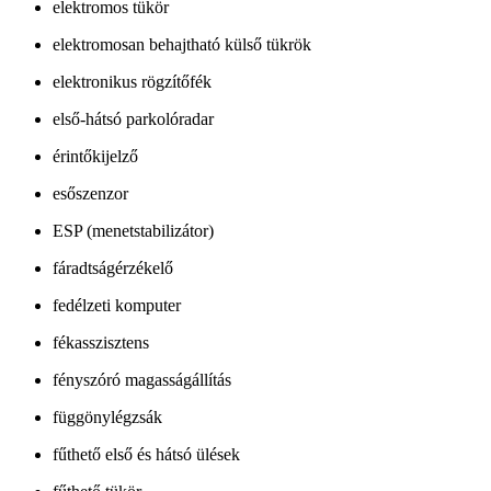
elektromos tükör
elektromosan behajtható külső tükrök
elektronikus rögzítőfék
első-hátsó parkolóradar
érintőkijelző
esőszenzor
ESP (menetstabilizátor)
fáradtságérzékelő
fedélzeti komputer
fékasszisztens
fényszóró magasságállítás
függönylégzsák
fűthető első és hátsó ülések