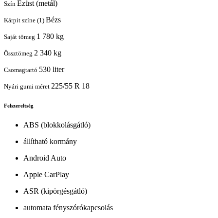
Ezüst (metál)
Szín
Bézs
Kárpit színe (1)
1 780 kg
Saját tömeg
2 340 kg
Össztömeg
530 liter
Csomagtartó
225/55 R 18
Nyári gumi méret
Felszereltség
ABS (blokkolásgátló)
állítható kormány
Android Auto
Apple CarPlay
ASR (kipörgésgátló)
automata fényszórókapcsolás