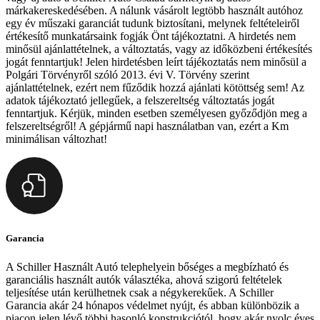
márkakereskedésében. A nálunk vásárolt legtöbb használt autóhoz
egy év műszaki garanciát tudunk biztosítani, melynek feltételeiről
értékesítő munkatársaink fogják Önt tájékoztatni. A hirdetés nem
minősül ajánlattételnek, a változtatás, vagy az időközbeni értékesítés
jogát fenntartjuk! Jelen hirdetésben leírt tájékoztatás nem minősül a
Polgári Törvényről szóló 2013. évi V. Törvény szerint
ajánlattételnek, ezért nem fűződik hozzá ajánlati kötöttség sem! Az
adatok tájékoztató jellegűek, a felszereltség változtatás jogát
fenntartjuk. Kérjük, minden esetben személyesen győződjön meg a
felszereltségről! A gépjármű napi használatban van, ezért a Km
minimálisan változhat!
Garancia
A Schiller Használt Autó telephelyein bőséges a megbízható és
garanciális használt autók választéka, ahová szigorú feltételek
teljesítése után kerülhetnek csak a négykerekűek. A Schiller
Garancia akár 24 hónapos védelmet nyújt, és abban különbözik a
piacon jelen lévő többi hasonló konstrukciótól, hogy akár nyolc éves