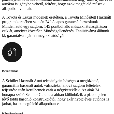
autókra is igénybe vehető, feltéve, hogy azok megfelelő műszaki
állapotban vannak.
A Toyota és Lexus modellek esetében, a Toyota Minősített Használt
program keretében szintén 24 hónapos garanciát biztosítunk.
Minden autó egy szigorú, 145 pontból álló műszaki átvizsgáláson
esik át, amelyet követően Minőségellenőrzési Tanúsítványt állítunk
ki, garantálva a jármű megbízhatóságát.
Beszámítás
A Schiller Használt Autó telephelyein bőséges a megbízható,
garanciális használt autók választéka, ahová szigorú feltételek
teljesítése után kerülhetnek csak a négykerekűek. Az akár 24
hónapra szóló Schiller Garancia abban különbözik a piacon jelen
lévő többi hasonló konstrukciótól, hogy akár nyolc éves autóhoz is
járhat, ha az megfelelő állapotban van.
Kérdésed van?