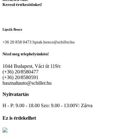
Keresd értékesítőnket!
Lipták Bence
+36 20 858 0473
liptak.bence@schiller.hu
Nézd meg telephelyünkön!
1044 Budapest, Váci út 119/c
(+36) 20/8580477
(+36) 20/8580591
hasznaltauto@schiller.hu
Nyitvatartás
H - P: 9.00 - 18.00 Szo: 9.00 - 13:00V: Zárva
Ez is érdekelhet