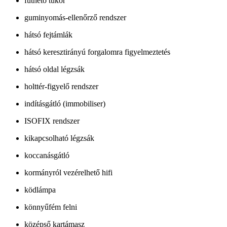
fűthető tükör
guminyomás-ellenőrző rendszer
hátsó fejtámlák
hátsó keresztirányú forgalomra figyelmeztetés
hátsó oldal légzsák
holttér-figyelő rendszer
indításgátló (immobiliser)
ISOFIX rendszer
kikapcsolható légzsák
koccanásgátló
kormányról vezérelhető hifi
ködlámpa
könnyűfém felni
középső kartámasz