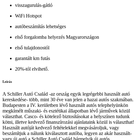
visszagurulás-gátló
WiFi Hotspot
autóbeszámítás lehetséges
első forgalomba helyezés Magyarországon
első tulajdonostól
garantált km futás
20%-tól elvihető.
Leírás
A Schiller Autó Család -az ország egyik legrégebbi használt autó
kereskedése- több, mint 30 éve van jelen a hazai autós szakmában.
Budapesten a IV. kerületben lévő használt autós telephelyünkön
megkímélt műszaki- és esztétikai állapotban lévő járművek közül
választhat. Casco- és kötelező biztosításokat a helyszínen tudunk
kötni, illetve kedvező finanszírozási ajánlataink közül is választhat!
Használt autóját kedvező feltételekkel megvásároljuk, vagy
beszámítjuk a nálunk kiválasztott autóba, legyen az akár használt-
vagy új autó a Schiller Autó Család bármelyik új autós