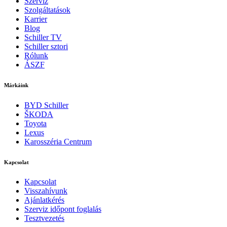
Szerviz
Szolgáltatások
Karrier
Blog
Schiller TV
Schiller sztori
Rólunk
ÁSZF
Márkáink
BYD Schiller
ŠKODA
Toyota
Lexus
Karosszéria Centrum
Kapcsolat
Kapcsolat
Visszahívunk
Ajánlatkérés
Szerviz időpont foglalás
Tesztvezetés