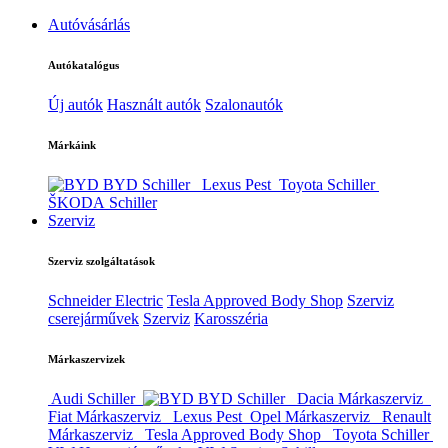
Autóvásárlás
Autókatalógus
Új autók
Használt autók
Szalonautók
Márkáink
BYD Schiller
Lexus Pest
Toyota Schiller
ŠKODA Schiller
Szerviz
Szerviz szolgáltatások
Schneider Electric
Tesla Approved Body Shop
Szerviz
cserejárművek
Szerviz
Karosszéria
Márkaszervizek
Audi Schiller
BYD Schiller
Dacia Márkaszerviz
Fiat Márkaszerviz
Lexus Pest
Opel Márkaszerviz
Renault
Márkaszerviz
Tesla Approved Body Shop
Toyota Schiller