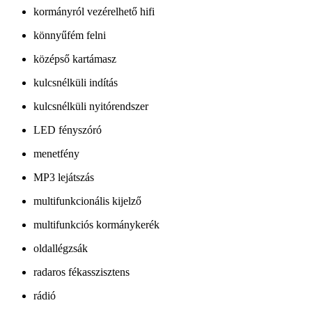
kormányról vezérelhető hifi
könnyűfém felni
középső kartámasz
kulcsnélküli indítás
kulcsnélküli nyitórendszer
LED fényszóró
menetfény
MP3 lejátszás
multifunkcionális kijelző
multifunkciós kormánykerék
oldallégzsák
radaros fékasszisztens
rádió