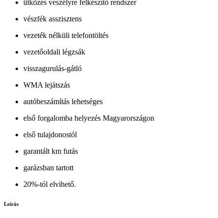
ütközés veszélyre felkészítő rendszer
vészfék asszisztens
vezeték nélküli telefontöltés
vezetőoldali légzsák
visszagurulás-gátló
WMA lejátszás
autóbeszámítás lehetséges
első forgalomba helyezés Magyarországon
első tulajdonostól
garantált km futás
garázsban tartott
20%-tól elvihető.
Leírás