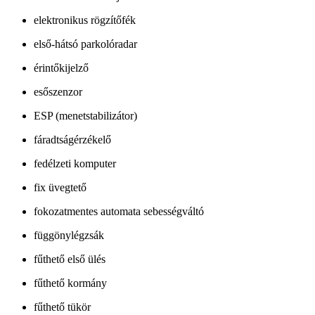
elektronikus rögzítőfék
első-hátsó parkolóradar
érintőkijelző
esőszenzor
ESP (menetstabilizátor)
fáradtságérzékelő
fedélzeti komputer
fix üvegtető
fokozatmentes automata sebességváltó
függönylégzsák
fűthető első ülés
fűthető kormány
fűthető tükör