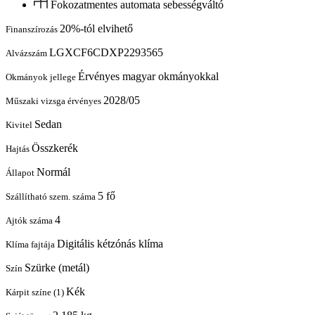
Fokozatmentes automata sebességváltó
20%-tól elvihető
Finanszírozás
LGXCF6CDXP2293565
Alvázszám
Érvényes magyar okmányokkal
Okmányok jellege
2028/05
Műszaki vizsga érvényes
Sedan
Kivitel
Összkerék
Hajtás
Normál
Állapot
5 fő
Szállítható szem. száma
4
Ajtók száma
Digitális kétzónás klíma
Klíma fajtája
Szürke (metál)
Szín
Kék
Kárpit színe (1)