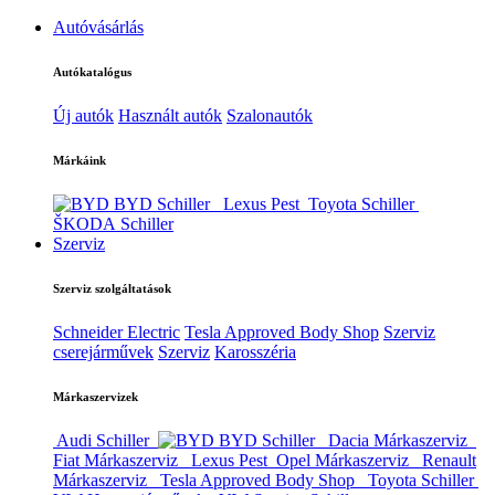
Autóvásárlás
Autókatalógus
Új autók
Használt autók
Szalonautók
Márkáink
BYD Schiller
Lexus Pest
Toyota Schiller
ŠKODA Schiller
Szerviz
Szerviz szolgáltatások
Schneider Electric
Tesla Approved Body Shop
Szerviz
cserejárművek
Szerviz
Karosszéria
Márkaszervizek
Audi Schiller
BYD Schiller
Dacia Márkaszerviz
Fiat Márkaszerviz
Lexus Pest
Opel Márkaszerviz
Renault
Márkaszerviz
Tesla Approved Body Shop
Toyota Schiller