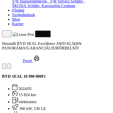
VW Haszonjárművek
VW Service Schiller
ŠKODA Schiller
Karosszéria Centrum
Főoldal
Szolgáltatások
Blog
Karrier
Használt BYD SEAL Excellence AWD 82,5kWh
PANORÁMA!GARANCIÁLIS!BŐRBELSŐ!
Tweet
Használt BYD SEAL Excellence AWD 82,5kWh PANORÁMA!GARANCIÁLIS!BŐRBELSŐ!
BYD SEAL
16 990 000Ft
2024/05
15 824 km
elektromos
390 kW, 530 LE