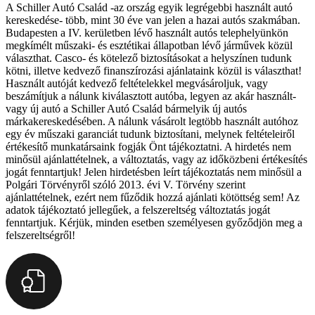
A Schiller Autó Család -az ország egyik legrégebbi használt autó
kereskedése- több, mint 30 éve van jelen a hazai autós szakmában.
Budapesten a IV. kerületben lévő használt autós telephelyünkön
megkímélt műszaki- és esztétikai állapotban lévő járművek közül
választhat. Casco- és kötelező biztosításokat a helyszínen tudunk
kötni, illetve kedvező finanszírozási ajánlataink közül is választhat!
Használt autóját kedvező feltételekkel megvásároljuk, vagy
beszámítjuk a nálunk kiválasztott autóba, legyen az akár használt-
vagy új autó a Schiller Autó Család bármelyik új autós
márkakereskedésében. A nálunk vásárolt legtöbb használt autóhoz
egy év műszaki garanciát tudunk biztosítani, melynek feltételeiről
értékesítő munkatársaink fogják Önt tájékoztatni. A hirdetés nem
minősül ajánlattételnek, a változtatás, vagy az időközbeni értékesítés
jogát fenntartjuk! Jelen hirdetésben leírt tájékoztatás nem minősül a
Polgári Törvényről szóló 2013. évi V. Törvény szerint
ajánlattételnek, ezért nem fűződik hozzá ajánlati kötöttség sem! Az
adatok tájékoztató jellegűek, a felszereltség változtatás jogát
fenntartjuk. Kérjük, minden esetben személyesen győződjön meg a
felszereltségről!