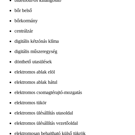
bluetooth-os kihangosító
bőr belső
bőrkormány
centrálzár
digitális kétzónás klíma
digitális műszeregység
dönthető utasülések
elektromos ablak elöl
elektromos ablak hátul
elektromos csomagtérajtó-mozgatás
elektromos tükör
elektromos ülésállítás utasoldal
elektromos ülésállítás vezetőoldal
elektromosan behajtható külső tükrök