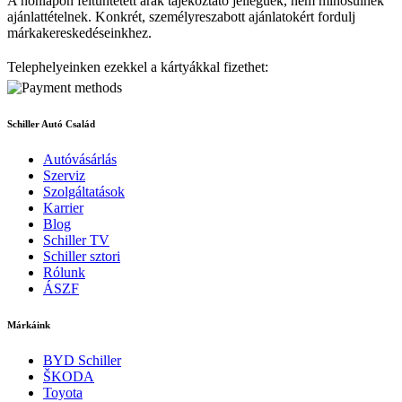
A honlapon feltüntetett árak tájékoztató jellegűek, nem minősülnek
ajánlattételnek. Konkrét, személyreszabott ajánlatokért fordulj
márkakereskedéseinkhez.
Telephelyeinken ezekkel a kártyákkal fizethet:
Schiller Autó Család
Autóvásárlás
Szerviz
Szolgáltatások
Karrier
Blog
Schiller TV
Schiller sztori
Rólunk
ÁSZF
Márkáink
BYD Schiller
ŠKODA
Toyota