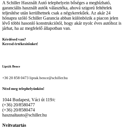
A Schiller Használt Autó telephelyein bőséges a megbízható,
garanciális használt autók választéka, ahová szigorú feltételek
teljesítése után kerülhetnek csak a négykerekűek. Az akár 24
hónapra szóló Schiller Garancia abban különbözik a piacon jelen
lévő többi hasonló konstrukciótól, hogy akár nyolc éves autóhoz is
járhat, ha az megfelelő állapotban van.
Kérdésed van?
Keresd értékesítőnket!
Lipták Bence
+36 20 858 0473
liptak.bence@schiller.hu
Nézd meg telephelyünkön!
1044 Budapest, Váci út 119/c
(+36) 20/8580477
(+36) 20/8580474
hasznaltauto@schiller.hu
Nyitvatartás