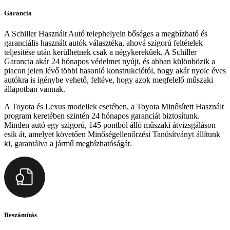
Garancia
A Schiller Használt Autó telephelyein bőséges a megbízható és
garanciális használt autók választéka, ahová szigorú feltételek
teljesítése után kerülhetnek csak a négykerekűek. A Schiller
Garancia akár 24 hónapos védelmet nyújt, és abban különbözik a
piacon jelen lévő többi hasonló konstrukciótól, hogy akár nyolc éves
autókra is igénybe vehető, feltéve, hogy azok megfelelő műszaki
állapotban vannak.
A Toyota és Lexus modellek esetében, a Toyota Minősített Használt
program keretében szintén 24 hónapos garanciát biztosítunk.
Minden autó egy szigorú, 145 pontból álló műszaki átvizsgáláson
esik át, amelyet követően Minőségellenőrzési Tanúsítványt állítunk
ki, garantálva a jármű megbízhatóságát.
Beszámítás