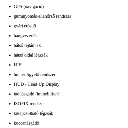
GPS (navigáció)
guminyomás-ellenőrző rendszer
gyári erősítő
hangvezérlés
hátsó fejtámlák
hátsó oldal légzsák
HIFI
holttér-figyelő rendszer
HUD / Head-Up Display
indításgátló (immobiliser)
ISOFIX rendszer
kikapcsolható légzsák
koccanásgátló