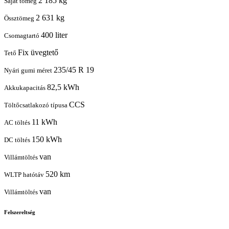
2 185 kg
Saját tömeg
2 631 kg
Össztömeg
400 liter
Csomagtartó
Fix üvegtető
Tető
235/45 R 19
Nyári gumi méret
82,5 kWh
Akkukapacitás
CCS
Töltőcsatlakozó típusa
11 kWh
AC töltés
150 kWh
DC töltés
van
Villámtöltés
520 km
WLTP hatótáv
van
Villámtöltés
Felszereltség