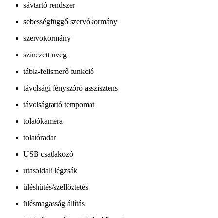
sávtartó rendszer
sebességfüggő szervókormány
szervokormány
színezett üveg
tábla-felismerő funkció
távolsági fényszóró asszisztens
távolságtartó tempomat
tolatókamera
tolatóradar
USB csatlakozó
utasoldali légzsák
üléshűtés/szellőztetés
ülésmagasság állítás