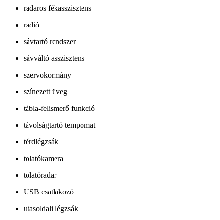
radaros fékasszisztens
rádió
sávtartó rendszer
sávváltó asszisztens
szervokormány
színezett üveg
tábla-felismerő funkció
távolságtartó tempomat
térdlégzsák
tolatókamera
tolatóradar
USB csatlakozó
utasoldali légzsák