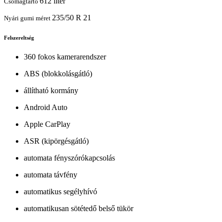
612 liter
Csomagtartó
235/50 R 21
Nyári gumi méret
Felszereltség
360 fokos kamerarendszer
ABS (blokkolásgátló)
állítható kormány
Android Auto
Apple CarPlay
ASR (kipörgésgátló)
automata fényszórókapcsolás
automata távfény
automatikus segélyhívó
automatikusan sötétedő belső tükör