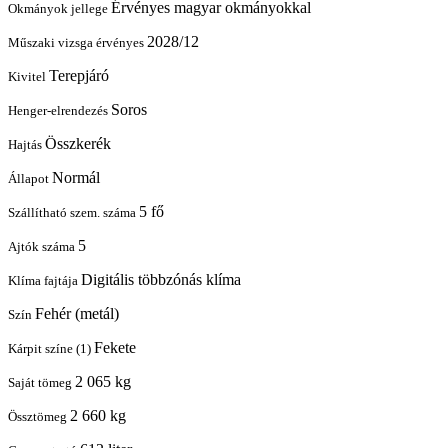
Érvényes magyar okmányokkal
Okmányok jellege
2028/12
Műszaki vizsga érvényes
Terepjáró
Kivitel
Soros
Henger-elrendezés
Összkerék
Hajtás
Normál
Állapot
5 fő
Szállítható szem. száma
5
Ajtók száma
Digitális többzónás klíma
Klíma fajtája
Fehér (metál)
Szín
Fekete
Kárpit színe (1)
2 065 kg
Saját tömeg
2 660 kg
Össztömeg