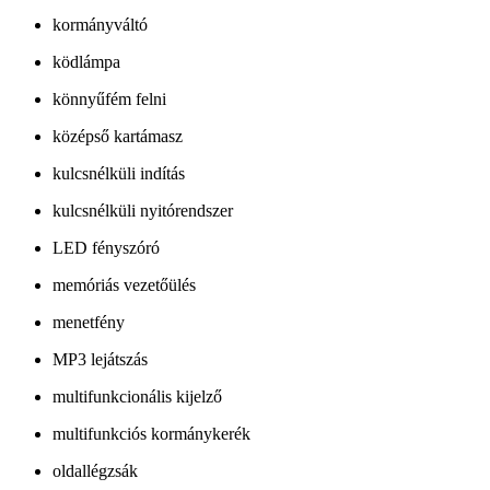
kormányváltó
ködlámpa
könnyűfém felni
középső kartámasz
kulcsnélküli indítás
kulcsnélküli nyitórendszer
LED fényszóró
memóriás vezetőülés
menetfény
MP3 lejátszás
multifunkcionális kijelző
multifunkciós kormánykerék
oldallégzsák