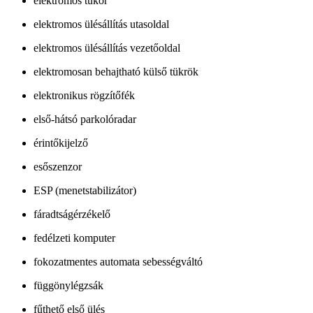
elektromos tükör
elektromos ülésállítás utasoldal
elektromos ülésállítás vezetőoldal
elektromosan behajtható külső tükrök
elektronikus rögzítőfék
első-hátsó parkolóradar
érintőkijelző
esőszenzor
ESP (menetstabilizátor)
fáradtságérzékelő
fedélzeti komputer
fokozatmentes automata sebességváltó
függönylégzsák
fűthető első ülés