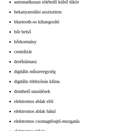
automatikusan sötétedő külső tükör
bekanyarodási asszisztens
bluetooth-os kihangosító
bőr belső
bőrkormány
centrálzár
deréktámasz
digitális műszeregység
digitális többzónás klíma
dönthető utasülések
elektromos ablak elöl
elektromos ablak hátul
elektromos csomagtérajtó-mozgatás