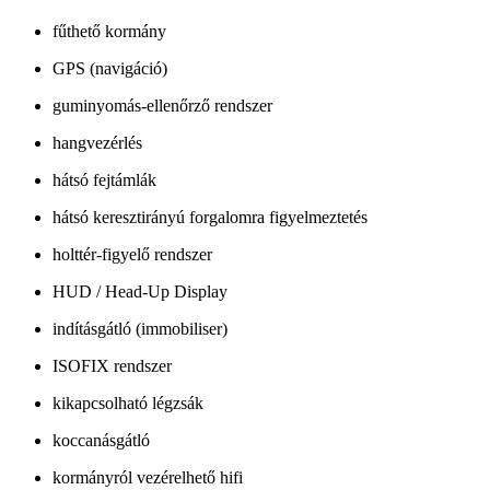
fűthető kormány
GPS (navigáció)
guminyomás-ellenőrző rendszer
hangvezérlés
hátsó fejtámlák
hátsó keresztirányú forgalomra figyelmeztetés
holttér-figyelő rendszer
HUD / Head-Up Display
indításgátló (immobiliser)
ISOFIX rendszer
kikapcsolható légzsák
koccanásgátló
kormányról vezérelhető hifi