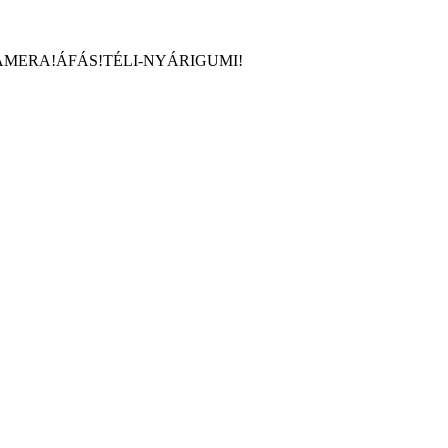
360KAMERA!ÁFÁS!TÉLI-NYÁRIGUMI!