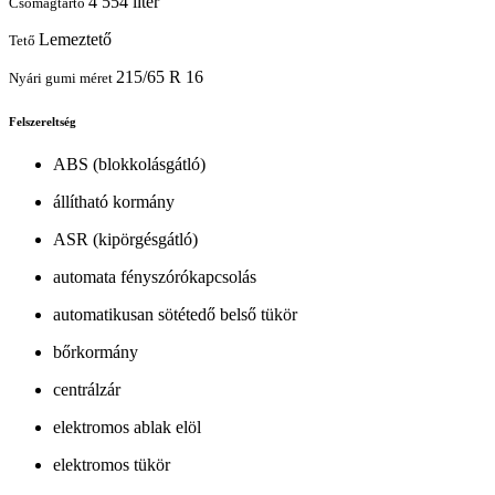
4 554 liter
Csomagtartó
Lemeztető
Tető
215/65 R 16
Nyári gumi méret
Felszereltség
ABS (blokkolásgátló)
állítható kormány
ASR (kipörgésgátló)
automata fényszórókapcsolás
automatikusan sötétedő belső tükör
bőrkormány
centrálzár
elektromos ablak elöl
elektromos tükör