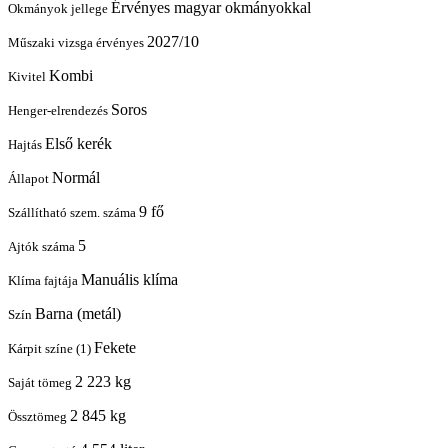
Érvényes magyar okmányokkal
Okmányok jellege
2027/10
Műszaki vizsga érvényes
Kombi
Kivitel
Soros
Henger-elrendezés
Első kerék
Hajtás
Normál
Állapot
9 fő
Szállítható szem. száma
5
Ajtók száma
Manuális klíma
Klíma fajtája
Barna (metál)
Szín
Fekete
Kárpit színe (1)
2 223 kg
Saját tömeg
2 845 kg
Össztömeg