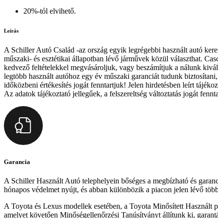
20%-tól elvihető.
Leírás
A Schiller Autó Család -az ország egyik legrégebbi használt autó ker
műszaki- és esztétikai állapotban lévő járművek közül választhat. Casco
kedvező feltételekkel megvásároljuk, vagy beszámítjuk a nálunk kivál
legtöbb használt autóhoz egy év műszaki garanciát tudunk biztosítani, 
időközbeni értékesítés jogát fenntartjuk! Jelen hirdetésben leírt tájé
Az adatok tájékoztató jellegűek, a felszereltség változtatás jogát fen
Garancia
A Schiller Használt Autó telephelyein bőséges a megbízható és garanci
hónapos védelmet nyújt, és abban különbözik a piacon jelen lévő több
A Toyota és Lexus modellek esetében, a Toyota Minősített Használt pr
amelyet követően Minőségellenőrzési Tanúsítványt állítunk ki, garant