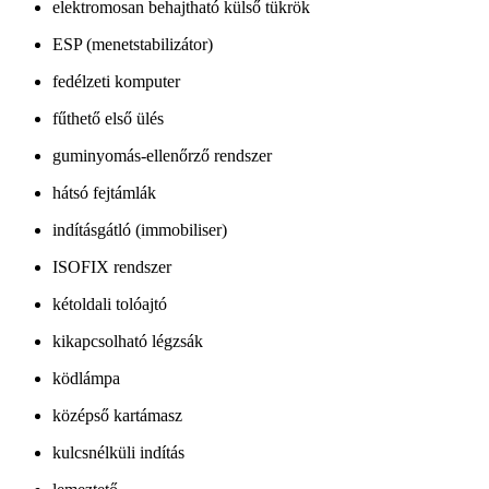
elektromosan behajtható külső tükrök
ESP (menetstabilizátor)
fedélzeti komputer
fűthető első ülés
guminyomás-ellenőrző rendszer
hátsó fejtámlák
indításgátló (immobiliser)
ISOFIX rendszer
kétoldali tolóajtó
kikapcsolható légzsák
ködlámpa
középső kartámasz
kulcsnélküli indítás