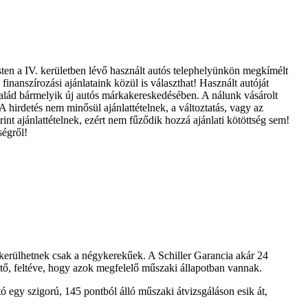
sten a IV. kerületben lévő használt autós telephelyünkön megkímélt
finanszírozási ajánlataink közül is választhat! Használt autóját
Család bármelyik új autós márkakereskedésében. A nálunk vásárolt
A hirdetés nem minősül ajánlattételnek, a változtatás, vagy az
int ajánlattételnek, ezért nem fűződik hozzá ajánlati kötöttség sem!
ségről!
n kerülhetnek csak a négykerekűek. A Schiller Garancia akár 24
ető, feltéve, hogy azok megfelelő műszaki állapotban vannak.
 egy szigorú, 145 pontból álló műszaki átvizsgáláson esik át,