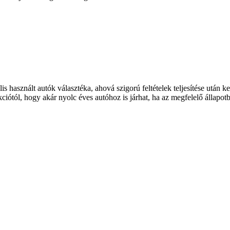
is használt autók választéka, ahová szigorú feltételek teljesítése után
iótól, hogy akár nyolc éves autóhoz is járhat, ha az megfelelő állapot