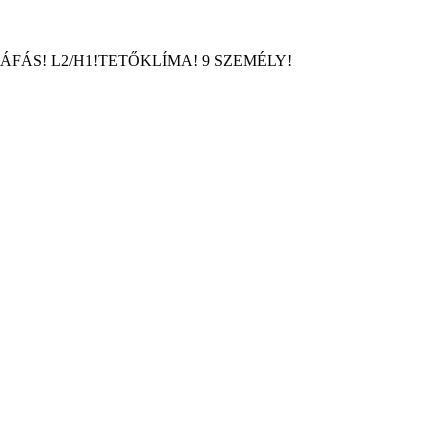
H1 ÁFÁS! L2/H1!TETŐKLÍMA! 9 SZEMÉLY!