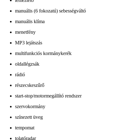
lemeztető
manuális (6 fokozatú) sebességváltó
manuális klíma
menetfény
MP3 lejátszás
multifunkciós kormánykerék
oldallégzsák
rádió
részecskeszűrő
start-stop/motormegállító rendszer
szervokormány
színezett üveg
tempomat
tolatóradar