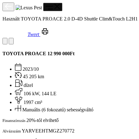
Használt TOYOTA PROACE 2.0 D-4D Shuttle Clim&Touch L2
Tweet
Használt TOYOTA PROACE 2.0 D-4D Shuttle Clim&Touch L2H1 ÁFÁS! L2/H1!TETŐKLÍMA! 9 SZEMÉLY!
TOYOTA PROACE
12 990 000Ft
2023/10
45 205 km
dízel
106 kW, 144 LE
1997 cm³
Manuális (6 fokozatú) sebességváltó
20%-tól elvihető
Finanszírozás
YARVEEHTMGZ270772
Alvázszám