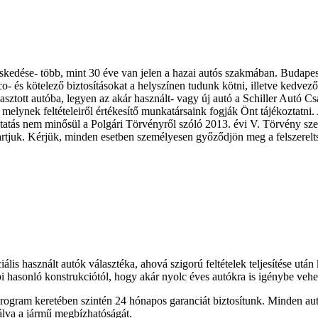
eskedése- több, mint 30 éve van jelen a hazai autós szakmában. Budape
- és kötelező biztosításokat a helyszínen tudunk kötni, illetve kedvező 
asztott autóba, legyen az akár használt- vagy új autó a Schiller Autó 
melynek feltételeiről értékesítő munkatársaink fogják Önt tájékoztatni. 
koztatás nem minősül a Polgári Törvényről szóló 2013. évi V. Törvény szer
ntartjuk. Kérjük, minden esetben személyesen győződjön meg a felszerelt
ális használt autók választéka, ahová szigorú feltételek teljesítése utá
i hasonló konstrukciótól, hogy akár nyolc éves autókra is igénybe veh
ogram keretében szintén 24 hónapos garanciát biztosítunk. Minden autó
álva a jármű megbízhatóságát.