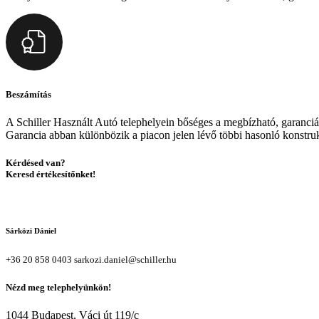
Beszámítás
A Schiller Használt Autó telephelyein bőséges a megbízható, garanciál
Garancia abban különbözik a piacon jelen lévő többi hasonló konstrukc
Kérdésed van?
Keresd értékesítőnket!
Sárközi Dániel
+36 20 858 0403
sarkozi.daniel@schiller.hu
Nézd meg telephelyünkön!
1044 Budapest, Váci út 119/c