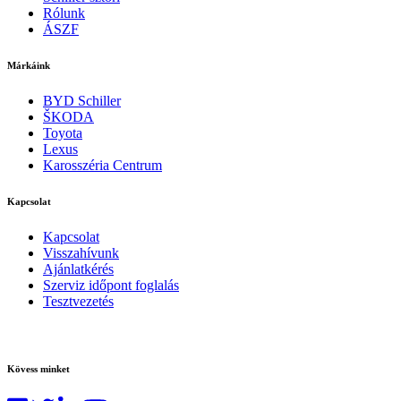
Rólunk
ÁSZF
Márkáink
BYD Schiller
ŠKODA
Toyota
Lexus
Karosszéria Centrum
Kapcsolat
Kapcsolat
Visszahívunk
Ajánlatkérés
Szerviz időpont foglalás
Tesztvezetés
Kövess minket