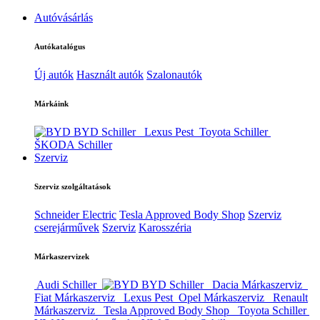
Autóvásárlás
Autókatalógus
Új autók
Használt autók
Szalonautók
Márkáink
BYD Schiller
Lexus Pest
Toyota Schiller
ŠKODA Schiller
Szerviz
Szerviz szolgáltatások
Schneider Electric
Tesla Approved Body Shop
Szerviz
cserejárművek
Szerviz
Karosszéria
Márkaszervizek
Audi Schiller
BYD Schiller
Dacia Márkaszerviz
Fiat Márkaszerviz
Lexus Pest
Opel Márkaszerviz
Renault
Márkaszerviz
Tesla Approved Body Shop
Toyota Schiller