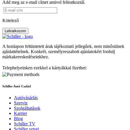
Add meg az e-mail címet amivel feliratkoztál.
Kötelező
Leliratkozom
A honlapon feltüntetett árak tájékoztató jellegűek, nem minősülnek
ajánlattételnek. Konkrét, személyreszabott ajánlatokért fordulj
márkakereskedéseinkhez.
Telephelyeinken ezekkel a kártyákkal fizethet:
Schiller Autó Család
Autóvásárlás
Szerviz
Szolgáltatások
Karrier
Blog
Schiller TV
Schiller sztori