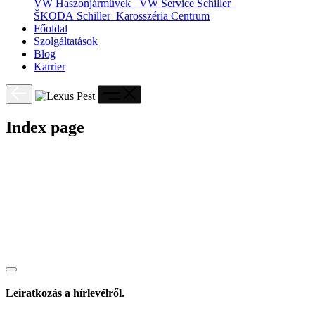
VW Haszonjárművek
VW Service Schiller
ŠKODA Schiller
Karosszéria Centrum
Főoldal
Szolgáltatások
Blog
Karrier
Index page
Leiratkozás a hírlevélről.