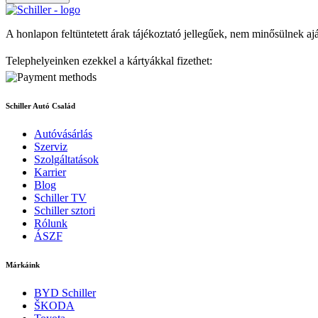
A honlapon feltüntetett árak tájékoztató jellegűek, nem minősülnek aj
Telephelyeinken ezekkel a kártyákkal fizethet:
Schiller Autó Család
Autóvásárlás
Szerviz
Szolgáltatások
Karrier
Blog
Schiller TV
Schiller sztori
Rólunk
ÁSZF
Márkáink
BYD Schiller
ŠKODA