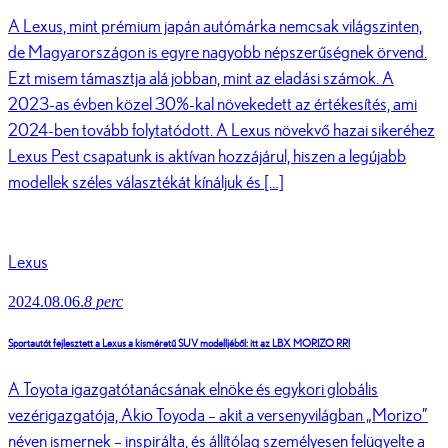
A Lexus, mint prémium japán autómárka nemcsak világszinten,
de Magyarországon is egyre nagyobb népszerűségnek örvend.
Ezt misem támasztja alá jobban, mint az eladási számok. A
2023-as évben közel 30%-kal növekedett az értékesítés, ami
2024-ben tovább folytatódott. A Lexus növekvő hazai sikeréhez
Lexus Pest csapatunk is aktívan hozzájárul, hiszen a legújabb
modellek széles választékát kínáljuk és […]
Lexus
2024.08.06.
8 perc
Sportautót fejlesztett a Lexus a kisméretű SUV modelljéből: itt az LBX MORIZO RR!
A Toyota igazgatótanácsának elnöke és egykori globális
vezérigazgatója, Akio Toyoda – akit a versenyvilágban „Morizo”
néven ismernek – inspirálta, és állítólag személyesen felügyelte a