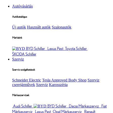
Autóvásárlás
Autókatalógus
Új autók
Használt autók
Szalonautók
Márkáink
BYD Schiller
Lexus Pest
Toyota Schiller
ŠKODA Schiller
Szerviz
Szerviz szolgáltatások
Schneider Electric
Tesla Approved Body Shop
Szerviz
cserejárművek
Szerviz
Karosszéria
Márkaszervizek
Audi Schiller
BYD Schiller
Dacia Márkaszerviz
Fiat
Márkaszerviz
Lexus Pest
Opel Márkaszerviz
Renault