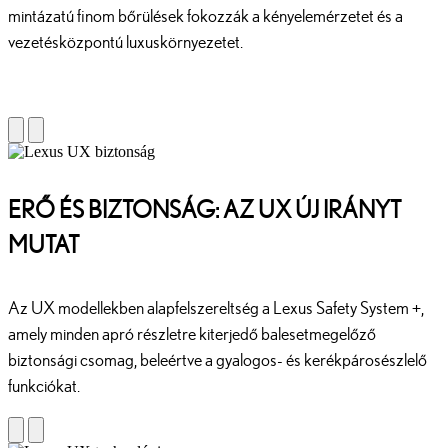
mintázatú finom bőrülések fokozzák a kényelemérzetet és a
vezetésközpontú luxuskörnyezetet.
ERŐ ÉS BIZTONSÁG: AZ UX ÚJ IRÁNYT
MUTAT
Az UX modellekben alapfelszereltség a Lexus Safety System +,
amely minden apró részletre kiterjedő balesetmegelőző
biztonsági csomag, beleértve a gyalogos- és kerékpárosészlelő
funkciókat.