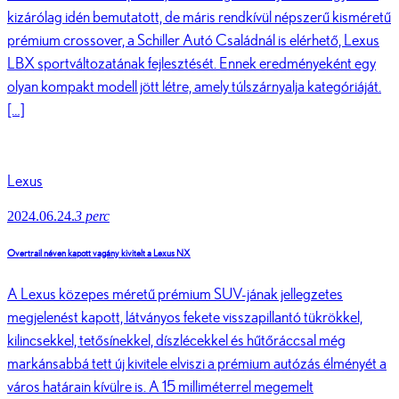
kizárólag idén bemutatott, de máris rendkívül népszerű kisméretű
prémium crossover, a Schiller Autó Családnál is elérhető, Lexus
LBX sportváltozatának fejlesztését. Ennek eredményeként egy
olyan kompakt modell jött létre, amely túlszárnyalja kategóriáját.
[…]
Lexus
2024.06.24.
3 perc
Overtrail néven kapott vagány kivitelt a Lexus NX
A Lexus közepes méretű prémium SUV-jának jellegzetes
megjelenést kapott, látványos fekete visszapillantó tükrökkel,
kilincsekkel, tetősínekkel, díszlécekkel és hűtőráccsal még
markánsabbá tett új kivitele elviszi a prémium autózás élményét a
város határain kívülre is. A 15 milliméterrel megemelt