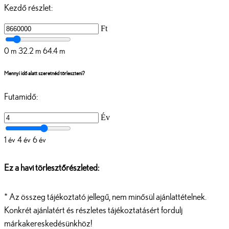
Kezdő részlet:
Ft
0 m
32.2 m
64.4 m
Mennyi idő alatt szeretnéd törleszteni?
Futamidő:
Év
1 év
4 év
6 év
Ez a havi törlesztőrészleted:
* Az összeg tájékoztató jellegű, nem minősül ajánlattételnek.
Konkrét ajánlatért és részletes tájékoztatásért fordulj
márkakereskedésünkhöz!