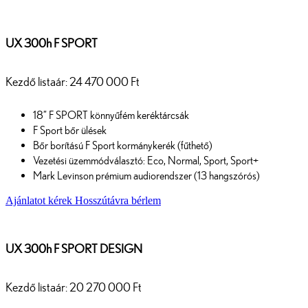
UX 300h F SPORT
Kezdő listaár: 24 470 000 Ft
18” F SPORT könnyűfém keréktárcsák
F Sport bőr ülések
Bőr borítású F Sport kormánykerék (fűthető)
Vezetési üzemmódválasztó: Eco, Normal, Sport, Sport+
Mark Levinson prémium audiorendszer (13 hangszórós)
Ajánlatot kérek
Hosszútávra bérlem
UX 300h F SPORT DESIGN
Kezdő listaár: 20 270 000 Ft