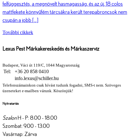
felfüggesztés, a megnövelt hasmagasság, és az új, 18 colos
mattfekete könnyűfém tárcsákra került terepabroncsok nem
csupán a jobb […]
További cikkek
Lexus Pest Márkakereskedés és Márkaszerviz
Budapest, Váci út 119/C, 1044 Magyarország
Tel:
+36 20 858 0410
info.lexus@schiller.hu
Telefonszámainkon csak hívást tudunk fogadni, SMS-t nem. Szöveges
üzeneteket e-mailben várunk. Köszönjük!
Nyitvatartás
Szalon
H - P: 8.00 - 18.00
Szombat: 9.00 - 13.00
Vasárnap: Zárva