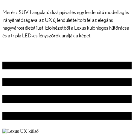
Merész SUV-hangulatú dizájnjával és egy ferdehátú modell agilis
irányíthatóságával az UX új lendülettel tölti fel az elegáns
nagyvárosi életstílust. Elölnézetből a Lexus különleges hűtőrácsa
és a tripla LED-es fényszórók uralják a képet.
KÜLSŐ
BELSŐ
BIZTONSÁG
TECHNOLÓGIA