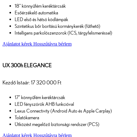
18" könnyűfém keréktárcsák
Esőérzékelő automatika
LED első és hátsó ködlámpák
Szintetikus bőr borítású kormánykerék (fűthető)
Intelligens parkolószenzorok (ICS, tárgyfelismeréssel)
Ajánlatot kérek
Hosszútávra bérlem
UX 300h ELEGANCE
Kezdő listaár: 17 320 000 Ft
17” könnyűfém keréktárcsák
LED fényszórók AHB funkcióval
Lexus Connectivity (Android Auto és Apple Carplay)
Tolatókamera
Ütközést megelőző biztonsági rendszer (PCS)
Ajánlatot kérek
Hosszútávra bérlem