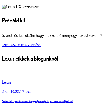
Próbáld ki!
Szeretnéd kipróbálni, hogy mekkora élmény egy Lexust vezetni?
Jelentkezem tesztvezetésre
Lexus cikkek a blogunkból
Lexus
2024.10.22.
10 perc
Fedezd fel a prémium autózás egy teljesen új szintjét Lexus modelljeinkkel!