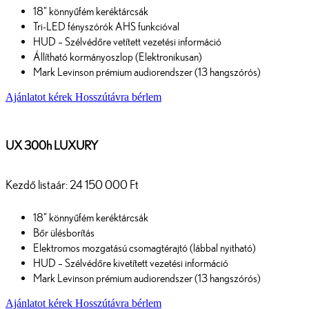
18" könnyűfém keréktárcsák
Tri-LED fényszórók AHS funkcióval
HUD – Szélvédőre vetített vezetési információ
Állítható kormányoszlop (Elektronikusan)
Mark Levinson prémium audiorendszer (13 hangszórós)
Ajánlatot kérek
Hosszútávra bérlem
UX 300h LUXURY
Kezdő listaár: 24 150 000 Ft
18” könnyűfém keréktárcsák
Bőr ülésborítás
Elektromos mozgatású csomagtérajtó (lábbal nyitható)
HUD – Szélvédőre kivetített vezetési információ
Mark Levinson prémium audiorendszer (13 hangszórós)
Ajánlatot kérek
Hosszútávra bérlem