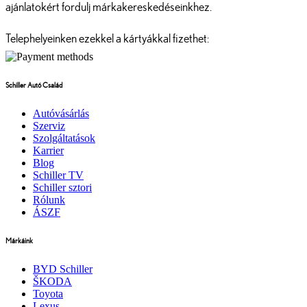
ajánlatokért fordulj márkakereskedéseinkhez.
Telephelyeinken ezekkel a kártyákkal fizethet:
Schiller Autó Család
Autóvásárlás
Szerviz
Szolgáltatások
Karrier
Blog
Schiller TV
Schiller sztori
Rólunk
ÁSZF
Márkáink
BYD Schiller
ŠKODA
Toyota
Lexus