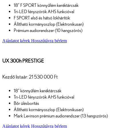
18” F SPORT könnyűfém keréktárcsák
Tri-LED fényszórók AHS funkcióval
F SPORT első és hátsó lökhárítók
Állítható kormányoszlop (Elektronikusan)
Prémium audiorendszer (10 hangszórós)
Ajánlatot kérek
Hosszútávra bérlem
UX 300h PRESTIGE
Kezdő listaár: 21 530 000 Ft
18" könnyűfém keréktárcsák
Tri-LED fényszórók AHS funkcióval
Bőr ülésborítás
Állítható kormányoszlop (Elektronikusan)
Mark Levinson prémium audiorendszer (13 hangszórós)
Ajánlatot kérek
Hosszútávra bérlem