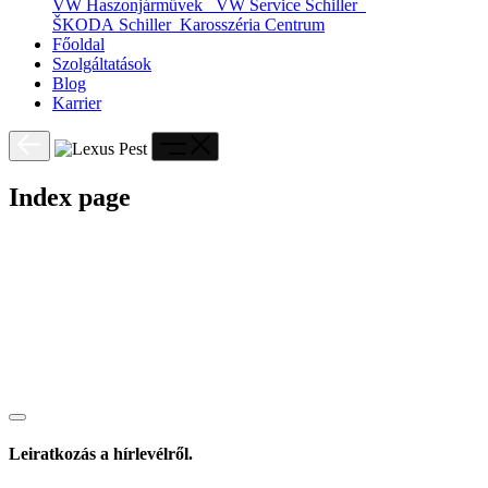
VW Haszonjárművek
VW Service Schiller
ŠKODA Schiller
Karosszéria Centrum
Főoldal
Szolgáltatások
Blog
Karrier
Index page
Leiratkozás a hírlevélről.