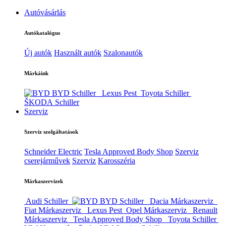
Autóvásárlás
Autókatalógus
Új autók
Használt autók
Szalonautók
Márkáink
BYD Schiller
Lexus Pest
Toyota Schiller
ŠKODA Schiller
Szerviz
Szerviz szolgáltatások
Schneider Electric
Tesla Approved Body Shop
Szerviz
cserejárművek
Szerviz
Karosszéria
Márkaszervizek
Audi Schiller
BYD Schiller
Dacia Márkaszerviz
Fiat Márkaszerviz
Lexus Pest
Opel Márkaszerviz
Renault
Márkaszerviz
Tesla Approved Body Shop
Toyota Schiller