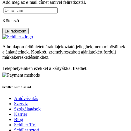
Add meg az e-mail címet amivel feliratkoztál.
Kötelező
Leliratkozom
A honlapon feltüntetett árak tájékoztató jellegűek, nem minősülnek
ajánlattételnek. Konkrét, személyreszabott ajánlatokért fordulj
márkakereskedéseinkhez.
Telephelyeinken ezekkel a kártyákkal fizethet:
Schiller Autó Család
Autóvásárlás
Szerviz
Szolgáltatások
Karrier
Blog
Schiller TV
Schiller sztori