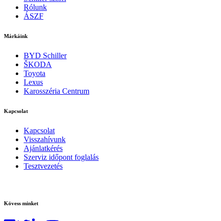
Rólunk
ÁSZF
Márkáink
BYD Schiller
ŠKODA
Toyota
Lexus
Karosszéria Centrum
Kapcsolat
Kapcsolat
Visszahívunk
Ajánlatkérés
Szerviz időpont foglalás
Tesztvezetés
Kövess minket