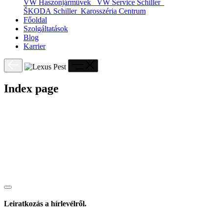
VW Haszonjárművek
VW Service Schiller
ŠKODA Schiller
Karosszéria Centrum
Főoldal
Szolgáltatások
Blog
Karrier
Index page
Leiratkozás a hírlevélről.