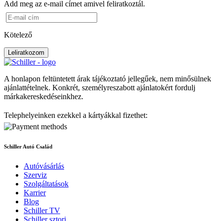
Add meg az e-mail címet amivel feliratkoztál.
Kötelező
Leliratkozom
A honlapon feltüntetett árak tájékoztató jellegűek, nem minősülnek
ajánlattételnek. Konkrét, személyreszabott ajánlatokért fordulj
márkakereskedéseinkhez.
Telephelyeinken ezekkel a kártyákkal fizethet:
Schiller Autó Család
Autóvásárlás
Szerviz
Szolgáltatások
Karrier
Blog
Schiller TV
Schiller sztori