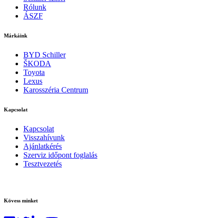
Rólunk
ÁSZF
Márkáink
BYD Schiller
ŠKODA
Toyota
Lexus
Karosszéria Centrum
Kapcsolat
Kapcsolat
Visszahívunk
Ajánlatkérés
Szerviz időpont foglalás
Tesztvezetés
Kövess minket