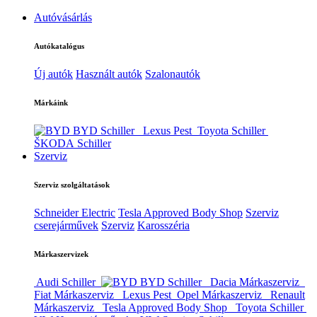
Autóvásárlás
Autókatalógus
Új autók
Használt autók
Szalonautók
Márkáink
BYD Schiller
Lexus Pest
Toyota Schiller
ŠKODA Schiller
Szerviz
Szerviz szolgáltatások
Schneider Electric
Tesla Approved Body Shop
Szerviz
cserejárművek
Szerviz
Karosszéria
Márkaszervizek
Audi Schiller
BYD Schiller
Dacia Márkaszerviz
Fiat Márkaszerviz
Lexus Pest
Opel Márkaszerviz
Renault
Márkaszerviz
Tesla Approved Body Shop
Toyota Schiller