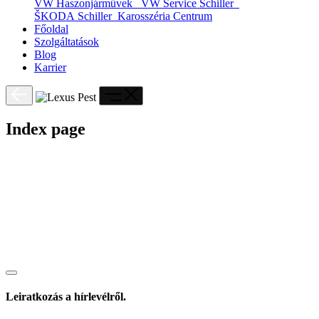
VW Haszonjárművek
VW Service Schiller
ŠKODA Schiller
Karosszéria Centrum
Főoldal
Szolgáltatások
Blog
Karrier
Index page
Leiratkozás a hírlevélről.