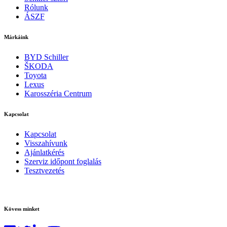
Rólunk
ÁSZF
Márkáink
BYD Schiller
ŠKODA
Toyota
Lexus
Karosszéria Centrum
Kapcsolat
Kapcsolat
Visszahívunk
Ajánlatkérés
Szerviz időpont foglalás
Tesztvezetés
Kövess minket