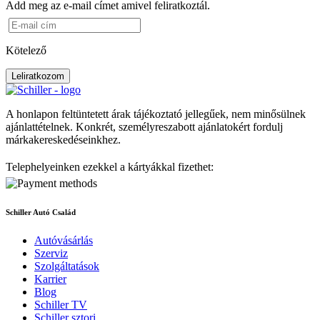
Add meg az e-mail címet amivel feliratkoztál.
Kötelező
Leliratkozom
A honlapon feltüntetett árak tájékoztató jellegűek, nem minősülnek
ajánlattételnek. Konkrét, személyreszabott ajánlatokért fordulj
márkakereskedéseinkhez.
Telephelyeinken ezekkel a kártyákkal fizethet:
Schiller Autó Család
Autóvásárlás
Szerviz
Szolgáltatások
Karrier
Blog
Schiller TV
Schiller sztori