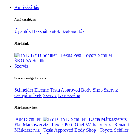
Autóvásárlás
Autókatalógus
Új autók
Használt autók
Szalonautók
Márkáink
BYD Schiller
Lexus Pest
Toyota Schiller
ŠKODA Schiller
Szerviz
Szerviz szolgáltatások
Schneider Electric
Tesla Approved Body Shop
Szerviz
cserejárművek
Szerviz
Karosszéria
Márkaszervizek
Audi Schiller
BYD Schiller
Dacia Márkaszerviz
Fiat Márkaszerviz
Lexus Pest
Opel Márkaszerviz
Renault
Márkaszerviz
Tesla Approved Body Shop
Toyota Schiller