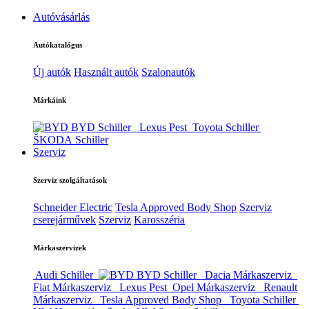
Autóvásárlás
Autókatalógus
Új autók
Használt autók
Szalonautók
Márkáink
BYD Schiller
Lexus Pest
Toyota Schiller
ŠKODA Schiller
Szerviz
Szerviz szolgáltatások
Schneider Electric
Tesla Approved Body Shop
Szerviz
cserejárművek
Szerviz
Karosszéria
Márkaszervizek
Audi Schiller
BYD Schiller
Dacia Márkaszerviz
Fiat Márkaszerviz
Lexus Pest
Opel Márkaszerviz
Renault
Márkaszerviz
Tesla Approved Body Shop
Toyota Schiller