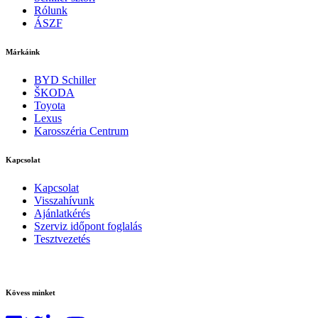
Rólunk
ÁSZF
Márkáink
BYD Schiller
ŠKODA
Toyota
Lexus
Karosszéria Centrum
Kapcsolat
Kapcsolat
Visszahívunk
Ajánlatkérés
Szerviz időpont foglalás
Tesztvezetés
Kövess minket