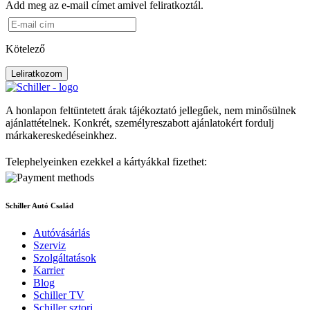
Add meg az e-mail címet amivel feliratkoztál.
Kötelező
Leliratkozom
A honlapon feltüntetett árak tájékoztató jellegűek, nem minősülnek
ajánlattételnek. Konkrét, személyreszabott ajánlatokért fordulj
márkakereskedéseinkhez.
Telephelyeinken ezekkel a kártyákkal fizethet:
Schiller Autó Család
Autóvásárlás
Szerviz
Szolgáltatások
Karrier
Blog
Schiller TV
Schiller sztori