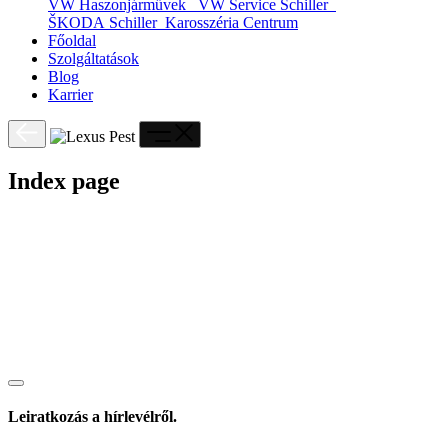
VW Haszonjárművek
VW Service Schiller
ŠKODA Schiller
Karosszéria Centrum
Főoldal
Szolgáltatások
Blog
Karrier
Index page
Leiratkozás a hírlevélről.