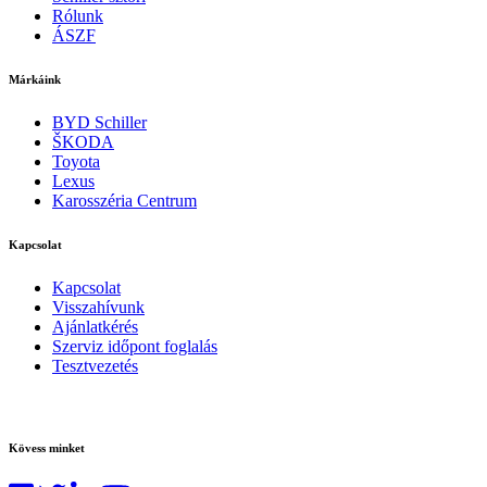
Rólunk
ÁSZF
Márkáink
BYD Schiller
ŠKODA
Toyota
Lexus
Karosszéria Centrum
Kapcsolat
Kapcsolat
Visszahívunk
Ajánlatkérés
Szerviz időpont foglalás
Tesztvezetés
Kövess minket