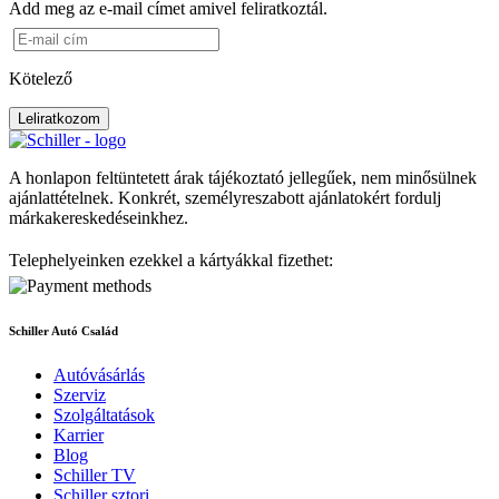
Add meg az e-mail címet amivel feliratkoztál.
Kötelező
Leliratkozom
A honlapon feltüntetett árak tájékoztató jellegűek, nem minősülnek
ajánlattételnek. Konkrét, személyreszabott ajánlatokért fordulj
márkakereskedéseinkhez.
Telephelyeinken ezekkel a kártyákkal fizethet:
Schiller Autó Család
Autóvásárlás
Szerviz
Szolgáltatások
Karrier
Blog
Schiller TV
Schiller sztori