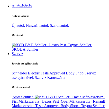
Autóvásárlás
Autókatalógus
Új autók
Használt autók
Szalonautók
Márkáink
BYD Schiller
Lexus Pest
Toyota Schiller
ŠKODA Schiller
Szerviz
Szerviz szolgáltatások
Schneider Electric
Tesla Approved Body Shop
Szerviz
cserejárművek
Szerviz
Karosszéria
Márkaszervizek
Audi Schiller
BYD Schiller
Dacia Márkaszerviz
Fiat Márkaszerviz
Lexus Pest
Opel Márkaszerviz
Renault
Márkaszerviz
Tesla Approved Body Shop
Toyota Schiller