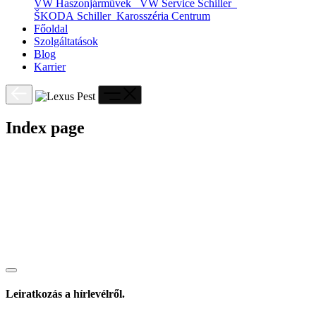
VW Haszonjárművek
VW Service Schiller
ŠKODA Schiller
Karosszéria Centrum
Főoldal
Szolgáltatások
Blog
Karrier
Index page
Leiratkozás a hírlevélről.