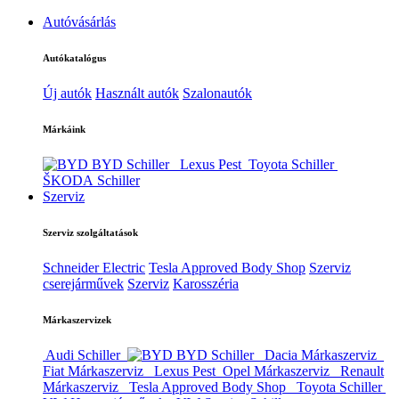
Autóvásárlás
Autókatalógus
Új autók
Használt autók
Szalonautók
Márkáink
BYD Schiller
Lexus Pest
Toyota Schiller
ŠKODA Schiller
Szerviz
Szerviz szolgáltatások
Schneider Electric
Tesla Approved Body Shop
Szerviz
cserejárművek
Szerviz
Karosszéria
Márkaszervizek
Audi Schiller
BYD Schiller
Dacia Márkaszerviz
Fiat Márkaszerviz
Lexus Pest
Opel Márkaszerviz
Renault
Márkaszerviz
Tesla Approved Body Shop
Toyota Schiller