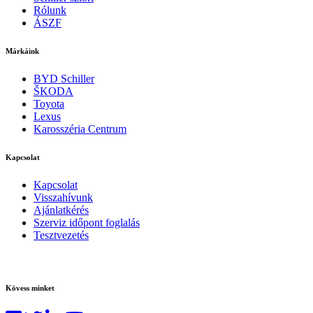
Rólunk
ÁSZF
Márkáink
BYD Schiller
ŠKODA
Toyota
Lexus
Karosszéria Centrum
Kapcsolat
Kapcsolat
Visszahívunk
Ajánlatkérés
Szerviz időpont foglalás
Tesztvezetés
Kövess minket