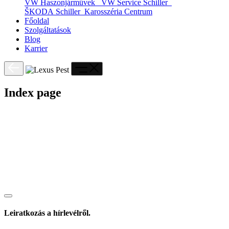
VW Haszonjárművek
VW Service Schiller
ŠKODA Schiller
Karosszéria Centrum
Főoldal
Szolgáltatások
Blog
Karrier
Index page
Leiratkozás a hírlevélről.