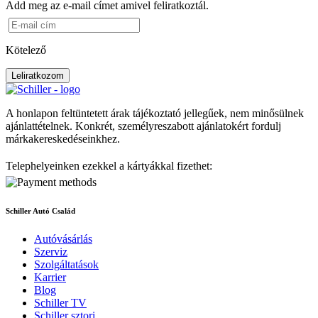
Add meg az e-mail címet amivel feliratkoztál.
Kötelező
Leliratkozom
A honlapon feltüntetett árak tájékoztató jellegűek, nem minősülnek
ajánlattételnek. Konkrét, személyreszabott ajánlatokért fordulj
márkakereskedéseinkhez.
Telephelyeinken ezekkel a kártyákkal fizethet:
Schiller Autó Család
Autóvásárlás
Szerviz
Szolgáltatások
Karrier
Blog
Schiller TV
Schiller sztori