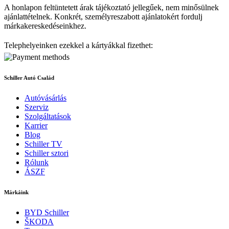
A honlapon feltüntetett árak tájékoztató jellegűek, nem minősülnek
ajánlattételnek. Konkrét, személyreszabott ajánlatokért fordulj
márkakereskedéseinkhez.
Telephelyeinken ezekkel a kártyákkal fizethet:
Schiller Autó Család
Autóvásárlás
Szerviz
Szolgáltatások
Karrier
Blog
Schiller TV
Schiller sztori
Rólunk
ÁSZF
Márkáink
BYD Schiller
ŠKODA