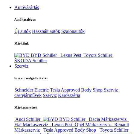
Autóvásárlás
Autókatalógus
Új autók
Használt autók
Szalonautók
Márkáink
BYD Schiller
Lexus Pest
Toyota Schiller
ŠKODA Schiller
Szerviz
Szerviz szolgáltatások
Schneider Electric
Tesla Approved Body Shop
Szerviz
cserejárművek
Szerviz
Karosszéria
Márkaszervizek
Audi Schiller
BYD Schiller
Dacia Márkaszerviz
Fiat Márkaszerviz
Lexus Pest
Opel Márkaszerviz
Renault
Márkaszerviz
Tesla Approved Body Shop
Toyota Schiller