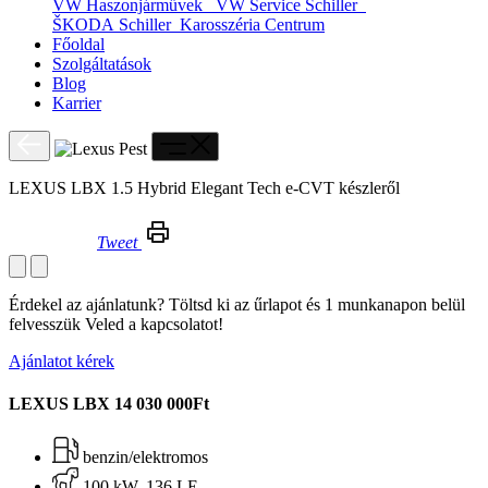
VW Haszonjárművek
VW Service Schiller
ŠKODA Schiller
Karosszéria Centrum
Főoldal
Szolgáltatások
Blog
Karrier
LEXUS LBX 1.5 Hybrid Elegant Tech e-CVT készleről
Tweet
LEXUS LBX 1.5 Hybrid Elegant Tech e-CVT készleről
Érdekel az ajánlatunk? Töltsd ki az űrlapot és 1 munkanapon belül
felvesszük Veled a kapcsolatot!
Ajánlatot kérek
LEXUS LBX
14 030 000Ft
benzin/elektromos
100 kW, 136 LE