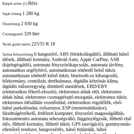
Bézs
Kárpit színe (1)
1 280 kg
Saját tömeg
2 030 kg
Össztömeg
329 liter
Csomagtartó
225/55 R 18
Nyári gumi méret
6 hangszóró, ABS (blokkolásgátló), állítható hátsó
Széria felszereltség
ülések, állítható kormány, Android Auto, Apple CarPlay, ASR
(kipörgésgátló), automata fényszórókapcsolás, automata távfény,
automatikus segélyhívó, automatikusan sötétedő belső tükör,
automatikusan sötétedő külső tükör, bluetooth-os kihangosító,
bőrkormány, centrálzár, deréktámasz, digitális kétzónás klíma,
digitális műszeregység, dönthető utasülések, EBD/EBV
(elektronikus fékerő-elosztó), elektromos ablak elöl, elektromos
ablak hátul, elektromos csomagtérajtó-mozgatás, elektromos tükör,
elektromos ülésállítás vezetőoldal, elektronikus rögzítőfék, első-
hátsó parkolóradar, esőszenzor, ESP (menetstabilizátor),
fáradtságérzékelő, fedélzeti komputer, fényszóró magasságállítás,
fokozatmentes automata sebességváltó, függönylégzsák, fűthető első
ülés, fűthető kormány, fűthető tükör, GPS (navigáció), guminyomás-
ellenőrző rendszer, hangvezérlés, hátsó fejtámlák, hátsó