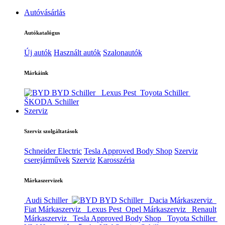
Autóvásárlás
Autókatalógus
Új autók
Használt autók
Szalonautók
Márkáink
BYD Schiller
Lexus Pest
Toyota Schiller
ŠKODA Schiller
Szerviz
Szerviz szolgáltatások
Schneider Electric
Tesla Approved Body Shop
Szerviz
cserejárművek
Szerviz
Karosszéria
Márkaszervizek
Audi Schiller
BYD Schiller
Dacia Márkaszerviz
Fiat Márkaszerviz
Lexus Pest
Opel Márkaszerviz
Renault
Márkaszerviz
Tesla Approved Body Shop
Toyota Schiller