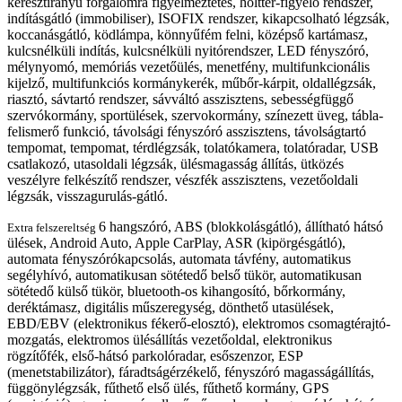
keresztirányú forgalomra figyelmeztetés, holttér-figyelő rendszer,
indításgátló (immobiliser), ISOFIX rendszer, kikapcsolható légzsák,
koccanásgátló, ködlámpa, könnyűfém felni, középső kartámasz,
kulcsnélküli indítás, kulcsnélküli nyitórendszer, LED fényszóró,
mélynyomó, memóriás vezetőülés, menetfény, multifunkcionális
kijelző, multifunkciós kormánykerék, műbőr-kárpit, oldallégzsák,
riasztó, sávtartó rendszer, sávváltó asszisztens, sebességfüggő
szervókormány, sportülések, szervokormány, színezett üveg, tábla-
felismerő funkció, távolsági fényszóró asszisztens, távolságtartó
tempomat, tempomat, térdlégzsák, tolatókamera, tolatóradar, USB
csatlakozó, utasoldali légzsák, ülésmagasság állítás, ütközés
veszélyre felkészítő rendszer, vészfék asszisztens, vezetőoldali
légzsák, visszagurulás-gátló.
6 hangszóró, ABS (blokkolásgátló), állítható hátsó
Extra felszereltség
ülések, Android Auto, Apple CarPlay, ASR (kipörgésgátló),
automata fényszórókapcsolás, automata távfény, automatikus
segélyhívó, automatikusan sötétedő belső tükör, automatikusan
sötétedő külső tükör, bluetooth-os kihangosító, bőrkormány,
deréktámasz, digitális műszeregység, dönthető utasülések,
EBD/EBV (elektronikus fékerő-elosztó), elektromos csomagtérajtó-
mozgatás, elektromos ülésállítás vezetőoldal, elektronikus
rögzítőfék, első-hátsó parkolóradar, esőszenzor, ESP
(menetstabilizátor), fáradtságérzékelő, fényszóró magasságállítás,
függönylégzsák, fűthető első ülés, fűthető kormány, GPS