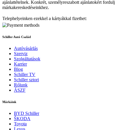
ajánlattételnek. Konkrét, személyreszabott ajánlatokért fordulj
márkakereskedéseinkhez.
Telephelyeinken ezekkel a kártyákkal fizethet:
Schiller Autó Család
Autóvásárlás
Szerviz
Szolgáltatások
Karrier
Blog
Schiller TV
Schiller sztori
Rólunk
ÁSZF
Márkáink
BYD Schiller
ŠKODA
Toyota
Lexus