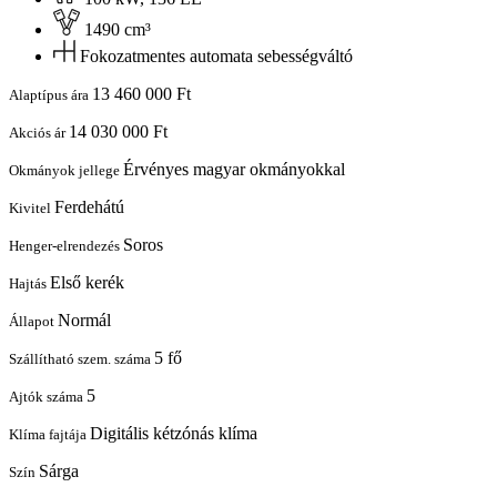
1490 cm³
Fokozatmentes automata sebességváltó
13 460 000 Ft
Alaptípus ára
14 030 000 Ft
Akciós ár
Érvényes magyar okmányokkal
Okmányok jellege
Ferdehátú
Kivitel
Soros
Henger-elrendezés
Első kerék
Hajtás
Normál
Állapot
5 fő
Szállítható szem. száma
5
Ajtók száma
Digitális kétzónás klíma
Klíma fajtája
Sárga
Szín