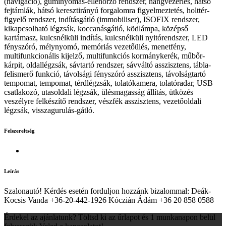
(navigáció), guminyomás-ellenőrző rendszer, hangvezérlés, hátsó
fejtámlák, hátsó keresztirányú forgalomra figyelmeztetés, holttér-
figyelő rendszer, indításgátló (immobiliser), ISOFIX rendszer,
kikapcsolható légzsák, koccanásgátló, ködlámpa, középső
kartámasz, kulcsnélküli indítás, kulcsnélküli nyitórendszer, LED
fényszóró, mélynyomó, memóriás vezetőülés, menetfény,
multifunkcionális kijelző, multifunkciós kormánykerék, műbőr-
kárpit, oldallégzsák, sávtartó rendszer, sávváltó asszisztens, tábla-
felismerő funkció, távolsági fényszóró asszisztens, távolságtartó
tempomat, tempomat, térdlégzsák, tolatókamera, tolatóradar, USB
csatlakozó, utasoldali légzsák, ülésmagasság állítás, ütközés
veszélyre felkészítő rendszer, vészfék asszisztens, vezetőoldali
légzsák, visszagurulás-gátló.
Felszereltség
Leírás
Szalonautó! Kérdés esetén forduljon hozzánk bizalommal: Deák-
Kocsis Vanda +36-20-442-1926 Kóczián Ádám +36 20 858 0588
Érdekel az ajánlatunk? Töltsd ki az űrlapot és 1 munkanapon belül