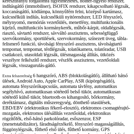
keresztirányú forgalomra figyelmeztetés, holttér-figyelő rendszer,
indításgátló (immobiliser), ISOFIX rendszer, kikapcsolható légzsák,
koccanásgátló, ködlámpa, könnyűfém felni, középső kartámasz,
kulcsnélküli indítás, kulcsnélküli nyitórendszer, LED fényszóró,
mélynyomó, memóriás vezetőülés, menetfény, multifunkcionális
kijelző, multifunkciós kormánykerék, műbőr-kárpit, oldallégzsák,
riasztó, sávtartó rendszer, sávváltó asszisztens, sebességfüggő
szervókormány, sportülések, szervokormány, színezett üveg, tábla-
felismerő funkció, távolsági fényszóró asszisztens, távolságtartó
tempomat, tempomat, térdlégzsák, tolatókamera, tolatóradar, USB
csatlakozó, utasoldali légzsák, ülésmagasság állítás, ütközés
veszélyre felkészítő rendszer, vészfék asszisztens, vezetőoldali
légzsák, visszagurulás-gátló.
6 hangszóró, ABS (blokkolásgátló), állítható hátsó
Extra felszereltség
ülések, Android Auto, Apple CarPlay, ASR (kipörgésgátló),
automata fényszórókapcsolás, automata távfény, automatikus
segélyhívó, automatikusan sötétedő belső tükör, automatikusan
sötétedő külső tükör, bluetooth-os kihangosító, bőrkormány,
deréktámasz, digitális műszeregység, dönthető utasülések,
EBD/EBV (elektronikus fékerő-elosztó), elektromos csomagtérajtó-
mozgatás, elektromos ülésállítás vezetőoldal, elektronikus
rögzítőfék, első-hátsó parkolóradar, esőszenzor, ESP
(menetstabilizátor), fáradtságérzékelő, fényszóró magasságállítás,
függönylégzsák, fűthető első ülés, fűthető kormány, GPS