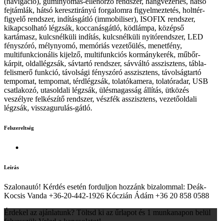
(navigáció), guminyomás-ellenőrző rendszer, hangvezérlés, hátsó
fejtámlák, hátsó keresztirányú forgalomra figyelmeztetés, holttér-
figyelő rendszer, indításgátló (immobiliser), ISOFIX rendszer,
kikapcsolható légzsák, koccanásgátló, ködlámpa, középső
kartámasz, kulcsnélküli indítás, kulcsnélküli nyitórendszer, LED
fényszóró, mélynyomó, memóriás vezetőülés, menetfény,
multifunkcionális kijelző, multifunkciós kormánykerék, műbőr-
kárpit, oldallégzsák, sávtartó rendszer, sávváltó asszisztens, tábla-
felismerő funkció, távolsági fényszóró asszisztens, távolságtartó
tempomat, tempomat, térdlégzsák, tolatókamera, tolatóradar, USB
csatlakozó, utasoldali légzsák, ülésmagasság állítás, ütközés
veszélyre felkészítő rendszer, vészfék asszisztens, vezetőoldali
légzsák, visszagurulás-gátló.
Felszereltség
Leírás
Szalonautó! Kérdés esetén forduljon hozzánk bizalommal: Deák-
Kocsis Vanda +36-20-442-1926 Kóczián Ádám +36 20 858 0588
Érdekel az ajánlatunk? Töltsd ki az űrlapot és 1 munkanapon belül