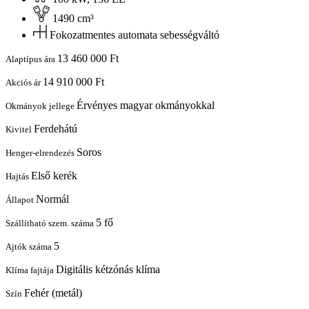
1490 cm³
Fokozatmentes automata sebességváltó
13 460 000 Ft
Alaptípus ára
14 910 000 Ft
Akciós ár
Érvényes magyar okmányokkal
Okmányok jellege
Ferdehátú
Kivitel
Soros
Henger-elrendezés
Első kerék
Hajtás
Normál
Állapot
5 fő
Szállítható szem. száma
5
Ajtók száma
Digitális kétzónás klíma
Klíma fajtája
Fehér (metál)
Szín