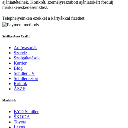
ajánlattételnek. Konkrét, személyreszabott ajánlatokért fordulj
márkakereskedéseinkhez.
Telephelyeinken ezekkel a kártyákkal fizethet:
Schiller Autó Család
Autóvásárlás
Szerviz
Szolgáltatások
Karrier
Blog
Schiller TV
Schiller sztori
Rólunk
ÁSZF
Márkáink
BYD Schiller
ŠKODA
Toyota
Lexus