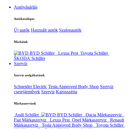
Autóvásárlás
Autókatalógus
Új autók
Használt autók
Szalonautók
Márkáink
BYD Schiller
Lexus Pest
Toyota Schiller
ŠKODA Schiller
Szerviz
Szerviz szolgáltatások
Schneider Electric
Tesla Approved Body Shop
Szerviz
cserejárművek
Szerviz
Karosszéria
Márkaszervizek
Audi Schiller
BYD Schiller
Dacia Márkaszerviz
Fiat Márkaszerviz
Lexus Pest
Opel Márkaszerviz
Renault
Márkaszerviz
Tesla Approved Body Shop
Toyota Schiller