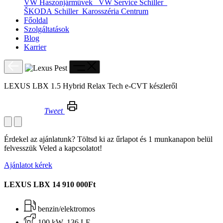
VW Haszonjárművek
VW Service Schiller
ŠKODA Schiller
Karosszéria Centrum
Főoldal
Szolgáltatások
Blog
Karrier
LEXUS LBX 1.5 Hybrid Relax Tech e-CVT készleről
Tweet
LEXUS LBX 1.5 Hybrid Relax Tech e-CVT készleről
Érdekel az ajánlatunk? Töltsd ki az űrlapot és 1 munkanapon belül
felvesszük Veled a kapcsolatot!
Ajánlatot kérek
LEXUS LBX
14 910 000Ft
benzin/elektromos
100 kW, 136 LE