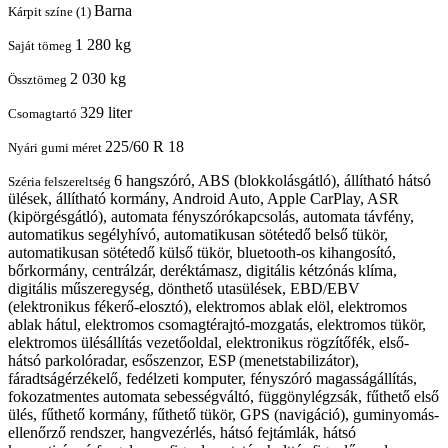
Barna
Kárpit színe (1)
1 280 kg
Saját tömeg
2 030 kg
Össztömeg
329 liter
Csomagtartó
225/60 R 18
Nyári gumi méret
6 hangszóró, ABS (blokkolásgátló), állítható hátsó
Széria felszereltség
ülések, állítható kormány, Android Auto, Apple CarPlay, ASR
(kipörgésgátló), automata fényszórókapcsolás, automata távfény,
automatikus segélyhívó, automatikusan sötétedő belső tükör,
automatikusan sötétedő külső tükör, bluetooth-os kihangosító,
bőrkormány, centrálzár, deréktámasz, digitális kétzónás klíma,
digitális műszeregység, dönthető utasülések, EBD/EBV
(elektronikus fékerő-elosztó), elektromos ablak elöl, elektromos
ablak hátul, elektromos csomagtérajtó-mozgatás, elektromos tükör,
elektromos ülésállítás vezetőoldal, elektronikus rögzítőfék, első-
hátsó parkolóradar, esőszenzor, ESP (menetstabilizátor),
fáradtságérzékelő, fedélzeti komputer, fényszóró magasságállítás,
fokozatmentes automata sebességváltó, függönylégzsák, fűthető első
ülés, fűthető kormány, fűthető tükör, GPS (navigáció), guminyomás-
ellenőrző rendszer, hangvezérlés, hátsó fejtámlák, hátsó