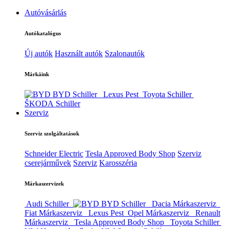
Autóvásárlás
Autókatalógus
Új autók
Használt autók
Szalonautók
Márkáink
BYD Schiller
Lexus Pest
Toyota Schiller
ŠKODA Schiller
Szerviz
Szerviz szolgáltatások
Schneider Electric
Tesla Approved Body Shop
Szerviz
cserejárművek
Szerviz
Karosszéria
Márkaszervizek
Audi Schiller
BYD Schiller
Dacia Márkaszerviz
Fiat Márkaszerviz
Lexus Pest
Opel Márkaszerviz
Renault
Márkaszerviz
Tesla Approved Body Shop
Toyota Schiller