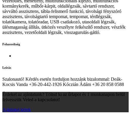
vezetőülés, menetfény, multifunkcionális kijelző, multifunkciós
kormánykerék, műbőr-kárpit, oldallégzsák, sávtartó rendszer,
sávváltó asszisztens, tábla-felismerő funkció, távolsági fényszóró
asszisztens, távolságtartó tempomat, tempomat, térdlégzsák,
tolatókamera, tolatóradar, USB csatlakozó, utasoldali légzsák,
ülésmagasság állítás, ütközés veszélyre felkészítő rendszer, vészfék
asszisztens, vezetőoldali légzsák, visszagurulás-gátló.
Felszereltség
Leírás
Szalonautó! Kérdés esetén forduljon hozzánk bizalommal: Deák-
Kocsis Vanda +36-20-442-1926 Kóczián Ádám +36 20 858 0588
Érdekel az ajánlatunk? Töltsd ki az űrlapot és 1 munkanapon belül
felvesszük Veled a kapcsolatot!
Ajánlatot kérek