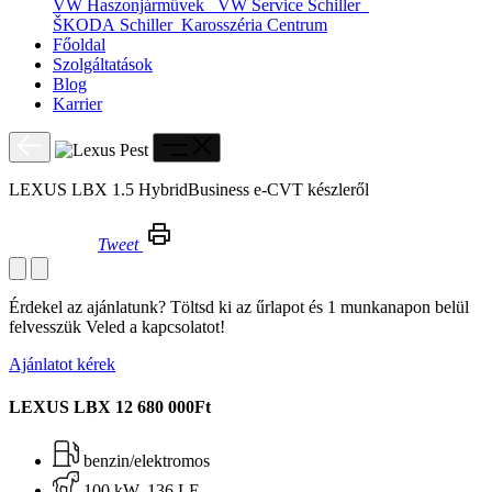
VW Haszonjárművek
VW Service Schiller
ŠKODA Schiller
Karosszéria Centrum
Főoldal
Szolgáltatások
Blog
Karrier
LEXUS LBX 1.5 HybridBusiness e-CVT készleről
Tweet
LEXUS LBX 1.5 HybridBusiness e-CVT készleről
Érdekel az ajánlatunk? Töltsd ki az űrlapot és 1 munkanapon belül
felvesszük Veled a kapcsolatot!
Ajánlatot kérek
LEXUS LBX
12 680 000Ft
benzin/elektromos
100 kW, 136 LE