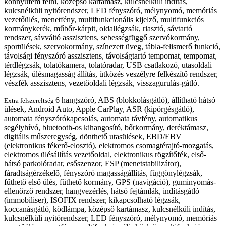
könnyűfém felni, középső kartámasz, kulcsnélküli indítás,
kulcsnélküli nyitórendszer, LED fényszóró, mélynyomó, memóriás
vezetőülés, menetfény, multifunkcionális kijelző, multifunkciós
kormánykerék, műbőr-kárpit, oldallégzsák, riasztó, sávtartó
rendszer, sávváltó asszisztens, sebességfüggő szervókormány,
sportülések, szervokormány, színezett üveg, tábla-felismerő funkció,
távolsági fényszóró asszisztens, távolságtartó tempomat, tempomat,
térdlégzsák, tolatókamera, tolatóradar, USB csatlakozó, utasoldali
légzsák, ülésmagasság állítás, ütközés veszélyre felkészítő rendszer,
vészfék asszisztens, vezetőoldali légzsák, visszagurulás-gátló.
6 hangszóró, ABS (blokkolásgátló), állítható hátsó
Extra felszereltség
ülések, Android Auto, Apple CarPlay, ASR (kipörgésgátló),
automata fényszórókapcsolás, automata távfény, automatikus
segélyhívó, bluetooth-os kihangosító, bőrkormány, deréktámasz,
digitális műszeregység, dönthető utasülések, EBD/EBV
(elektronikus fékerő-elosztó), elektromos csomagtérajtó-mozgatás,
elektromos ülésállítás vezetőoldal, elektronikus rögzítőfék, első-
hátsó parkolóradar, esőszenzor, ESP (menetstabilizátor),
fáradtságérzékelő, fényszóró magasságállítás, függönylégzsák,
fűthető első ülés, fűthető kormány, GPS (navigáció), guminyomás-
ellenőrző rendszer, hangvezérlés, hátsó fejtámlák, indításgátló
(immobiliser), ISOFIX rendszer, kikapcsolható légzsák,
koccanásgátló, ködlámpa, középső kartámasz, kulcsnélküli indítás,
kulcsnélküli nyitórendszer, LED fényszóró, mélynyomó, memóriás