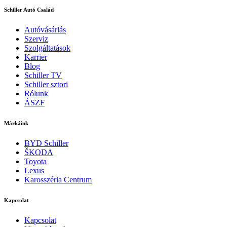
Schiller Autó Család
Autóvásárlás
Szerviz
Szolgáltatások
Karrier
Blog
Schiller TV
Schiller sztori
Rólunk
ÁSZF
Márkáink
BYD Schiller
ŠKODA
Toyota
Lexus
Karosszéria Centrum
Kapcsolat
Kapcsolat