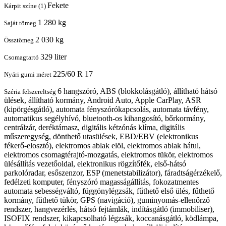
Fekete
Kárpit színe (1)
1 280 kg
Saját tömeg
2 030 kg
Össztömeg
329 liter
Csomagtartó
225/60 R 17
Nyári gumi méret
6 hangszóró, ABS (blokkolásgátló), állítható hátsó
Széria felszereltség
ülések, állítható kormány, Android Auto, Apple CarPlay, ASR
(kipörgésgátló), automata fényszórókapcsolás, automata távfény,
automatikus segélyhívó, bluetooth-os kihangosító, bőrkormány,
centrálzár, deréktámasz, digitális kétzónás klíma, digitális
műszeregység, dönthető utasülések, EBD/EBV (elektronikus
fékerő-elosztó), elektromos ablak elöl, elektromos ablak hátul,
elektromos csomagtérajtó-mozgatás, elektromos tükör, elektromos
ülésállítás vezetőoldal, elektronikus rögzítőfék, első-hátsó
parkolóradar, esőszenzor, ESP (menetstabilizátor), fáradtságérzékelő,
fedélzeti komputer, fényszóró magasságállítás, fokozatmentes
automata sebességváltó, függönylégzsák, fűthető első ülés, fűthető
kormány, fűthető tükör, GPS (navigáció), guminyomás-ellenőrző
rendszer, hangvezérlés, hátsó fejtámlák, indításgátló (immobiliser),
ISOFIX rendszer, kikapcsolható légzsák, koccanásgátló, ködlámpa,