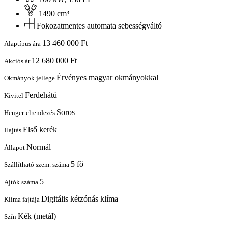
1490 cm³
Fokozatmentes automata sebességváltó
13 460 000 Ft
Alaptípus ára
12 680 000 Ft
Akciós ár
Érvényes magyar okmányokkal
Okmányok jellege
Ferdehátú
Kivitel
Soros
Henger-elrendezés
Első kerék
Hajtás
Normál
Állapot
5 fő
Szállítható szem. száma
5
Ajtók száma
Digitális kétzónás klíma
Klíma fajtája
Kék (metál)
Szín