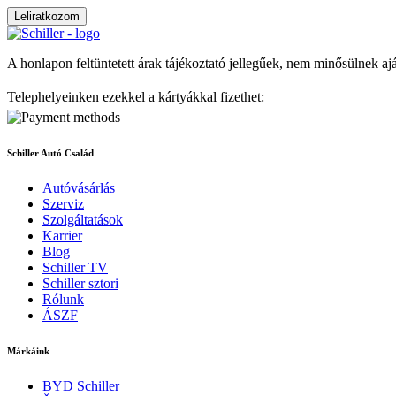
Leliratkozom
A honlapon feltüntetett árak tájékoztató jellegűek, nem minősülnek aj
Telephelyeinken ezekkel a kártyákkal fizethet:
Schiller Autó Család
Autóvásárlás
Szerviz
Szolgáltatások
Karrier
Blog
Schiller TV
Schiller sztori
Rólunk
ÁSZF
Márkáink
BYD Schiller