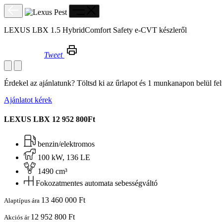
LEXUS LBX 1.5 HybridComfort Safety e-CVT készleről
Tweet
LEXUS LBX 1.5 HybridComfort Safety e-CVT készleről
Érdekel az ajánlatunk? Töltsd ki az űrlapot és 1 munkanapon belül fe
Ajánlatot kérek
LEXUS LBX
12 952 800Ft
benzin/elektromos
100 kW, 136 LE
1490 cm³
Fokozatmentes automata sebességváltó
13 460 000 Ft
Alaptípus ára
12 952 800 Ft
Akciós ár