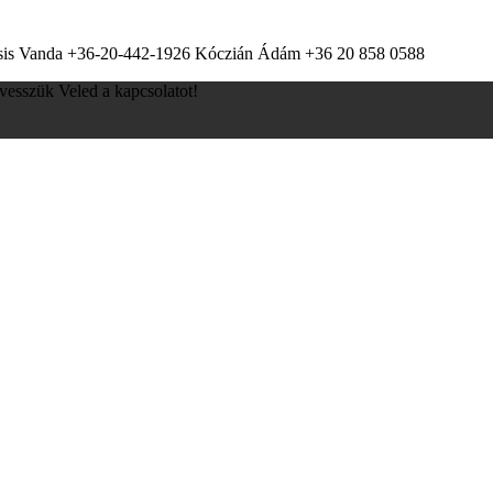
ocsis Vanda +36-20-442-1926 Kóczián Ádám +36 20 858 0588
lvesszük Veled a kapcsolatot!