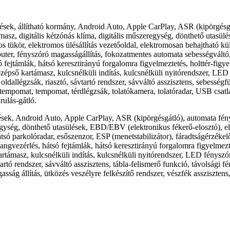
ülések, állítható kormány, Android Auto, Apple CarPlay, ASR (kipörgésg
masz, digitális kétzónás klíma, digitális műszeregység, dönthető utasü
 tükör, elektromos ülésállítás vezetőoldal, elektromosan behajtható kül
puter, fényszóró magasságállítás, fokozatmentes automata sebességváltó,
ejtámlák, hátsó keresztirányú forgalomra figyelmeztetés, holttér-figyel
zépső kartámasz, kulcsnélküli indítás, kulcsnélküli nyitórendszer, L
oldallégzsák, riasztó, sávtartó rendszer, sávváltó asszisztens, sebessé
ó tempomat, tempomat, térdlégzsák, tolatókamera, tolatóradar, USB csatl
rulás-gátló.
lések, Android Auto, Apple CarPlay, ASR (kipörgésgátló), automata fén
gység, dönthető utasülések, EBD/EBV (elektronikus fékerő-elosztó), el
tsó parkolóradar, esőszenzor, ESP (menetstabilizátor), fáradtságérzékel
vezérlés, hátsó fejtámlák, hátsó keresztirányú forgalomra figyelmeztet
artámasz, kulcsnélküli indítás, kulcsnélküli nyitórendszer, LED fénys
rtó rendszer, sávváltó asszisztens, tábla-felismerő funkció, távolsági 
sság állítás, ütközés veszélyre felkészítő rendszer, vészfék asszisztens,