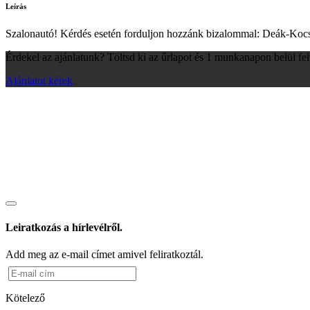
Leírás
Szalonautó! Kérdés esetén forduljon hozzánk bizalommal: Deák-K
Érdekel az ajánlatunk? Töltsd ki az űrlapot és 1 munkanapon belül fe
Ajánlatot kérek
Leiratkozás a hírlevélről.
Add meg az e-mail címet amivel feliratkoztál.
Kötelező