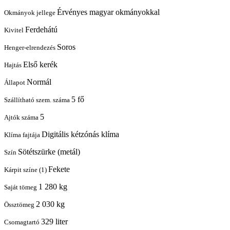
Érvényes magyar okmányokkal
Okmányok jellege
Ferdehátú
Kivitel
Soros
Henger-elrendezés
Első kerék
Hajtás
Normál
Állapot
5 fő
Szállítható szem. száma
5
Ajtók száma
Digitális kétzónás klíma
Klíma fajtája
Sötétszürke (metál)
Szín
Fekete
Kárpit színe (1)
1 280 kg
Saját tömeg
2 030 kg
Össztömeg
329 liter
Csomagtartó