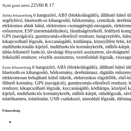
225/60 R 17
Nyári gumi méret
6 hangszóró, ABS (blokkolásgátló), állítható hátsó 
Széria felszereltség
segélyhívó, bluetooth-os kihangosító, bőrkormány, centrálzár, deréktá
elektromos ablak hátul, elektromos csomagtérajtó-mozgatás, elektromos
esőszenzor, ESP (menetstabilizátor), fáradtságérzékelő, fedélzeti kom
GPS (navigáció), guminyomás-ellenőrző rendszer, hangvezérlés, hátsó f
kikapcsolható légzsák, koccanásgátló, ködlámpa, könnyűfém felni, kö
multifunkcionális kijelző, multifunkciós kormánykerék, műbőr-kárpit, 
tábla-felismerő funkció, távolsági fényszóró asszisztens, távolságtart
felkészítő rendszer, vészfék asszisztens, vezetőoldali légzsák, visszagu
6 hangszóró, ABS (blokkolásgátló), állítható hátsó ü
Extra felszereltség
bluetooth-os kihangosító, bőrkormány, deréktámasz, digitális műszere
elektromosan behajtható külső tükrök, elektronikus rögzítőfék, első-há
fűthető kormány, GPS (navigáció), guminyomás-ellenőrző rendszer, hang
rendszer, kikapcsolható légzsák, koccanásgátló, ködlámpa, középső k
kijelző, multifunkciós kormánykerék, műbőr-kárpit, oldallégzsák, sávta
tolatókamera, tolatóradar, USB csatlakozó, utasoldali légzsák, ülésmaga
Felszereltség