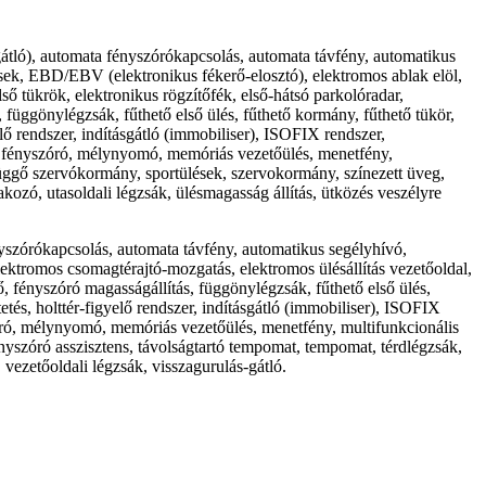
átló), automata fényszórókapcsolás, automata távfény, automatikus
lések, EBD/EBV (elektronikus fékerő-elosztó), elektromos ablak elöl,
ső tükrök, elektronikus rögzítőfék, első-hátsó parkolóradar,
 függönylégzsák, fűthető első ülés, fűthető kormány, fűthető tükör,
ő rendszer, indításgátló (immobiliser), ISOFIX rendszer,
ED fényszóró, mélynyomó, memóriás vezetőülés, menetfény,
gfüggő szervókormány, sportülések, szervokormány, színezett üveg,
akozó, utasoldali légzsák, ülésmagasság állítás, ütközés veszélyre
yszórókapcsolás, automata távfény, automatikus segélyhívó,
ektromos csomagtérajtó-mozgatás, elektromos ülésállítás vezetőoldal,
ő, fényszóró magasságállítás, függönylégzsák, fűthető első ülés,
és, holttér-figyelő rendszer, indításgátló (immobiliser), ISOFIX
zóró, mélynyomó, memóriás vezetőülés, menetfény, multifunkcionális
fényszóró asszisztens, távolságtartó tempomat, tempomat, térdlégzsák,
 vezetőoldali légzsák, visszagurulás-gátló.