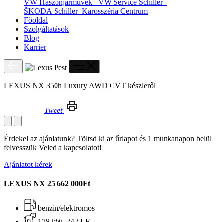
VW Haszonjárművek
VW Service Schiller
ŠKODA Schiller
Karosszéria Centrum
Főoldal
Szolgáltatások
Blog
Karrier
LEXUS NX 350h Luxury AWD CVT készleről
Tweet
LEXUS NX 350h Luxury AWD CVT készleről
Érdekel az ajánlatunk? Töltsd ki az űrlapot és 1 munkanapon belül
felvesszük Veled a kapcsolatot!
Ajánlatot kérek
LEXUS NX
25 662 000Ft
benzin/elektromos
178 kW, 242 LE