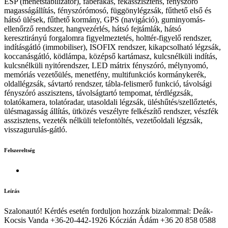
ESP (menetstabilizátor), faberakás, fékasszisztens, fényszóró
magasságállítás, fényszórómosó, függönylégzsák, fűthető első és
hátsó ülések, fűthető kormány, GPS (navigáció), guminyomás-
ellenőrző rendszer, hangvezérlés, hátsó fejtámlák, hátsó
keresztirányú forgalomra figyelmeztetés, holttér-figyelő rendszer,
indításgátló (immobiliser), ISOFIX rendszer, kikapcsolható légzsák,
koccanásgátló, ködlámpa, középső kartámasz, kulcsnélküli indítás,
kulcsnélküli nyitórendszer, LED mátrix fényszóró, mélynyomó,
memóriás vezetőülés, menetfény, multifunkciós kormánykerék,
oldallégzsák, sávtartó rendszer, tábla-felismerő funkció, távolsági
fényszóró asszisztens, távolságtartó tempomat, térdlégzsák,
tolatókamera, tolatóradar, utasoldali légzsák, üléshűtés/szellőztetés,
ülésmagasság állítás, ütközés veszélyre felkészítő rendszer, vészfék
asszisztens, vezeték nélküli telefontöltés, vezetőoldali légzsák,
visszagurulás-gátló.
Felszereltség
Leírás
Szalonautó! Kérdés esetén forduljon hozzánk bizalommal: Deák-
Kocsis Vanda +36-20-442-1926 Kóczián Ádám +36 20 858 0588