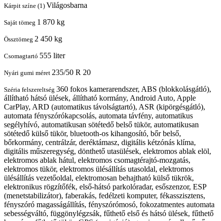
Világosbarna
Kárpit színe (1)
1 870 kg
Saját tömeg
2 450 kg
Össztömeg
555 liter
Csomagtartó
235/50 R 20
Nyári gumi méret
360 fokos kamerarendszer, ABS (blokkolásgátló),
Széria felszereltség
állítható hátsó ülések, állítható kormány, Android Auto, Apple
CarPlay, ARD (automatikus távolságtartó), ASR (kipörgésgátló),
automata fényszórókapcsolás, automata távfény, automatikus
segélyhívó, automatikusan sötétedő belső tükör, automatikusan
sötétedő külső tükör, bluetooth-os kihangosító, bőr belső,
bőrkormány, centrálzár, deréktámasz, digitális kétzónás klíma,
digitális műszeregység, dönthető utasülések, elektromos ablak elöl,
elektromos ablak hátul, elektromos csomagtérajtó-mozgatás,
elektromos tükör, elektromos ülésállítás utasoldal, elektromos
ülésállítás vezetőoldal, elektromosan behajtható külső tükrök,
elektronikus rögzítőfék, első-hátsó parkolóradar, esőszenzor, ESP
(menetstabilizátor), faberakás, fedélzeti komputer, fékasszisztens,
fényszóró magasságállítás, fényszórómosó, fokozatmentes automata
sebességváltó, függönylégzsák, fűthető első és hátsó ülések, fűthető