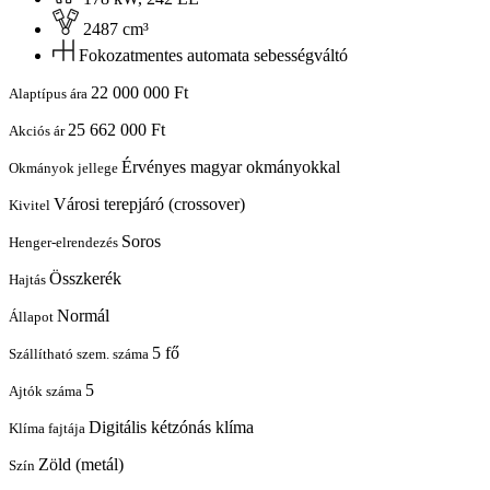
2487 cm³
Fokozatmentes automata sebességváltó
22 000 000 Ft
Alaptípus ára
25 662 000 Ft
Akciós ár
Érvényes magyar okmányokkal
Okmányok jellege
Városi terepjáró (crossover)
Kivitel
Soros
Henger-elrendezés
Összkerék
Hajtás
Normál
Állapot
5 fő
Szállítható szem. száma
5
Ajtók száma
Digitális kétzónás klíma
Klíma fajtája
Zöld (metál)
Szín