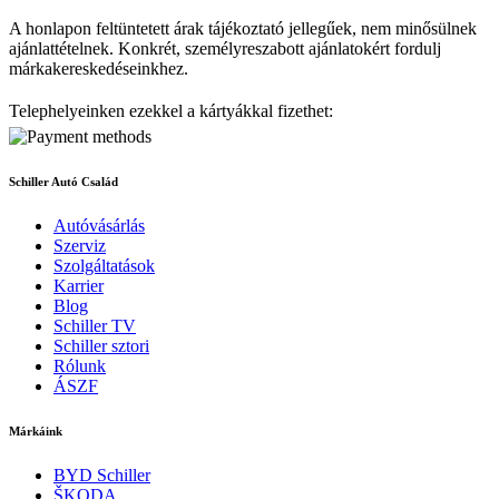
A honlapon feltüntetett árak tájékoztató jellegűek, nem minősülnek
ajánlattételnek. Konkrét, személyreszabott ajánlatokért fordulj
márkakereskedéseinkhez.
Telephelyeinken ezekkel a kártyákkal fizethet:
Schiller Autó Család
Autóvásárlás
Szerviz
Szolgáltatások
Karrier
Blog
Schiller TV
Schiller sztori
Rólunk
ÁSZF
Márkáink
BYD Schiller
ŠKODA