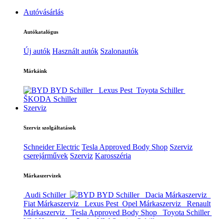
Autóvásárlás
Autókatalógus
Új autók
Használt autók
Szalonautók
Márkáink
BYD Schiller
Lexus Pest
Toyota Schiller
ŠKODA Schiller
Szerviz
Szerviz szolgáltatások
Schneider Electric
Tesla Approved Body Shop
Szerviz
cserejárművek
Szerviz
Karosszéria
Márkaszervizek
Audi Schiller
BYD Schiller
Dacia Márkaszerviz
Fiat Márkaszerviz
Lexus Pest
Opel Márkaszerviz
Renault
Márkaszerviz
Tesla Approved Body Shop
Toyota Schiller