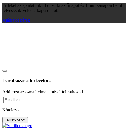
Érdekel az ajánlatunk? Töltsd ki az űrlapot és 1 munkanapon belül
felvesszük Veled a kapcsolatot!
Ajánlatot kérek
Leiratkozás a hírlevélről.
Add meg az e-mail címet amivel feliratkoztál.
Kötelező
Leliratkozom