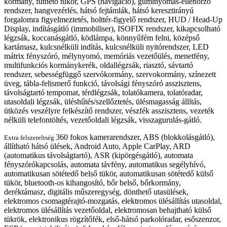
kormány, fűthető tükör, GPS (navigáció), guminyomás-ellenőrző
rendszer, hangvezérlés, hátsó fejtámlák, hátsó keresztirányú
forgalomra figyelmeztetés, holttér-figyelő rendszer, HUD / Head-Up
Display, indításgátló (immobiliser), ISOFIX rendszer, kikapcsolható
légzsák, koccanásgátló, ködlámpa, könnyűfém felni, középső
kartámasz, kulcsnélküli indítás, kulcsnélküli nyitórendszer, LED
mátrix fényszóró, mélynyomó, memóriás vezetőülés, menetfény,
multifunkciós kormánykerék, oldallégzsák, riasztó, sávtartó
rendszer, sebességfüggő szervókormány, szervokormány, színezett
üveg, tábla-felismerő funkció, távolsági fényszóró asszisztens,
távolságtartó tempomat, térdlégzsák, tolatókamera, tolatóradar,
utasoldali légzsák, üléshűtés/szellőztetés, ülésmagasság állítás,
ütközés veszélyre felkészítő rendszer, vészfék asszisztens, vezeték
nélküli telefontöltés, vezetőoldali légzsák, visszagurulás-gátló.
360 fokos kamerarendszer, ABS (blokkolásgátló),
Extra felszereltség
állítható hátsó ülések, Android Auto, Apple CarPlay, ARD
(automatikus távolságtartó), ASR (kipörgésgátló), automata
fényszórókapcsolás, automata távfény, automatikus segélyhívó,
automatikusan sötétedő belső tükör, automatikusan sötétedő külső
tükör, bluetooth-os kihangosító, bőr belső, bőrkormány,
deréktámasz, digitális műszeregység, dönthető utasülések,
elektromos csomagtérajtó-mozgatás, elektromos ülésállítás utasoldal,
elektromos ülésállítás vezetőoldal, elektromosan behajtható külső
tükrök, elektronikus rögzítőfék, első-hátsó parkolóradar, esőszenzor,