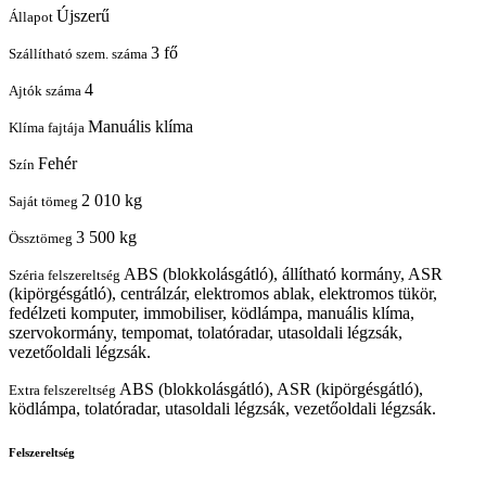
Újszerű
Állapot
3 fő
Szállítható szem. száma
4
Ajtók száma
Manuális klíma
Klíma fajtája
Fehér
Szín
2 010 kg
Saját tömeg
3 500 kg
Össztömeg
ABS (blokkolásgátló), állítható kormány, ASR
Széria felszereltség
(kipörgésgátló), centrálzár, elektromos ablak, elektromos tükör,
fedélzeti komputer, immobiliser, ködlámpa, manuális klíma,
szervokormány, tempomat, tolatóradar, utasoldali légzsák,
vezetőoldali légzsák.
ABS (blokkolásgátló), ASR (kipörgésgátló),
Extra felszereltség
ködlámpa, tolatóradar, utasoldali légzsák, vezetőoldali légzsák.
Felszereltség