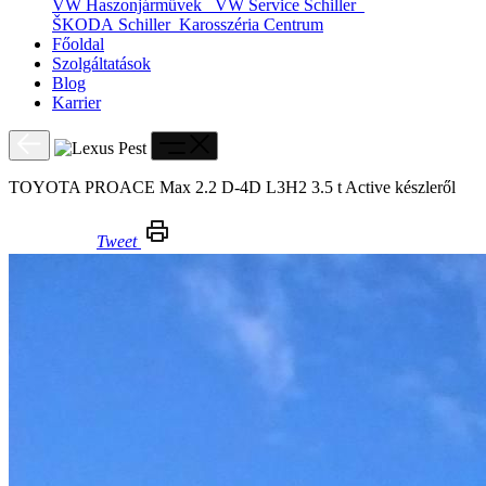
VW Haszonjárművek
VW Service Schiller
ŠKODA Schiller
Karosszéria Centrum
Főoldal
Szolgáltatások
Blog
Karrier
TOYOTA PROACE Max 2.2 D-4D L3H2 3.5 t Active készleről
Tweet
TOYOTA PROACE Max 2.2 D-4D L3H2 3.5 t Active készleről