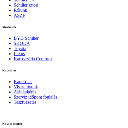
Schiller sztori
Rólunk
ÁSZF
Márkáink
BYD Schiller
ŠKODA
Toyota
Lexus
Karosszéria Centrum
Kapcsolat
Kapcsolat
Visszahívunk
Ajánlatkérés
Szerviz időpont foglalás
Tesztvezetés
Kövess minket