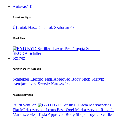
Autóvásárlás
Autókatalógus
Új autók
Használt autók
Szalonautók
Márkáink
BYD Schiller
Lexus Pest
Toyota Schiller
ŠKODA Schiller
Szerviz
Szerviz szolgáltatások
Schneider Electric
Tesla Approved Body Shop
Szerviz
cserejárművek
Szerviz
Karosszéria
Márkaszervizek
Audi Schiller
BYD Schiller
Dacia Márkaszerviz
Fiat Márkaszerviz
Lexus Pest
Opel Márkaszerviz
Renault
Márkaszerviz
Tesla Approved Body Shop
Toyota Schiller