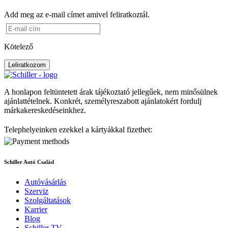
Add meg az e-mail címet amivel feliratkoztál.
Kötelező
Leliratkozom
A honlapon feltüntetett árak tájékoztató jellegűek, nem minősülnek
ajánlattételnek. Konkrét, személyreszabott ajánlatokért fordulj
márkakereskedéseinkhez.
Telephelyeinken ezekkel a kártyákkal fizethet:
Schiller Autó Család
Autóvásárlás
Szerviz
Szolgáltatások
Karrier
Blog
Schiller TV