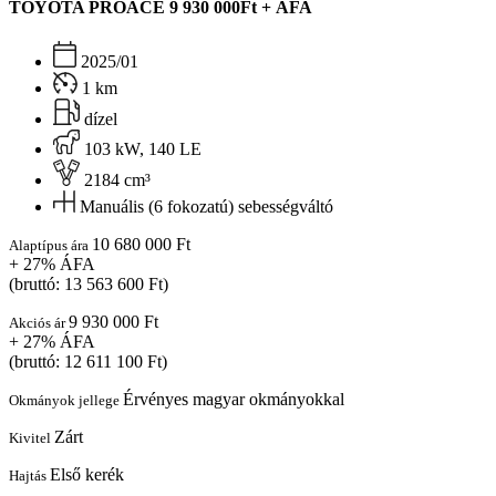
TOYOTA PROACE
9 930 000Ft + ÁFA
2025/01
1 km
dízel
103 kW, 140 LE
2184 cm³
Manuális (6 fokozatú) sebességváltó
10 680 000 Ft
Alaptípus ára
+ 27% ÁFA
(bruttó: 13 563 600 Ft)
9 930 000 Ft
Akciós ár
+ 27% ÁFA
(bruttó: 12 611 100 Ft)
Érvényes magyar okmányokkal
Okmányok jellege
Zárt
Kivitel
Első kerék
Hajtás