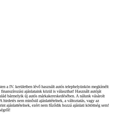
sten a IV. kerületben lévő használt autós telephelyünkön megkímélt
finanszírozási ajánlataink közül is választhat! Használt autóját
Család bármelyik új autós márkakereskedésében. A nálunk vásárolt
A hirdetés nem minősül ajánlattételnek, a változtatás, vagy az
int ajánlattételnek, ezért nem fűződik hozzá ajánlati kötöttség sem!
ségről!