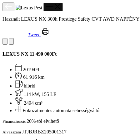
Használt LEXUS NX 300h Prestiege Safety CVT AWD NA
Tweet
Használt LEXUS NX 300h Prestiege Safety CVT AWD NAPFÉNYTETŐ!NAVI!BŐR!VEZETETTSZERVÍZKÖNYV!FRISSSZERVÍZ!
LEXUS NX
11 490 000Ft
2019/09
61 916 km
hibrid
114 kW, 155 LE
2494 cm³
Fokozatmentes automata sebességváltó
20%-tól elvihető
Finanszírozás
JTJBJRBZ205001317
Alvázszám