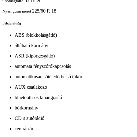
555 liter
Csomagtartó
225/60 R 18
Nyári gumi méret
Felszereltség
ABS (blokkolásgátló)
állítható kormány
ASR (kipörgésgátló)
automata fényszórókapcsolás
automatikusan sötétedő belső tükör
AUX csatlakozó
bluetooth-os kihangosító
bőrkormány
CD-s autórádió
centrálzár