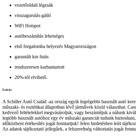
vezetőoldali légzsák
visszagurulás-gátló
WiFi Hotspot
autóbeszámítás lehetséges
első forgalomba helyezés Magyarországon
garantált km futás
rendszeresen karbantartott
20%-tól elvihető.
Leírás
A Schiller Autó Család -az ország egyik legrégebbi használt autó ker
műszaki- és esztétikai állapotban lévő járművek közül választhat. Casco
kedvező feltételekkel megvásároljuk, vagy beszámítjuk a nálunk kivál
legtöbb használt autóhoz egy év műszaki garanciát tudunk biztosítani, 
időközbeni értékesítés jogát fenntartjuk! Jelen hirdetésben leírt tájé
Az adatok tájékoztató jellegűek, a felszereltség változtatás jogát fen