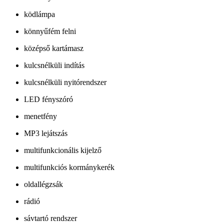
ködlámpa
könnyűfém felni
középső kartámasz
kulcsnélküli indítás
kulcsnélküli nyitórendszer
LED fényszóró
menetfény
MP3 lejátszás
multifunkcionális kijelző
multifunkciós kormánykerék
oldallégzsák
rádió
sávtartó rendszer