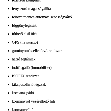
fedélzeti komputer
fényszóró magasságállítás
fokozatmentes automata sebességváltó
függönylégzsák
fűthető első ülés
GPS (navigáció)
guminyomás-ellenőrző rendszer
hátsó fejtámlák
indításgátló (immobiliser)
ISOFIX rendszer
kikapcsolható légzsák
koccanásgátló
kormányról vezérelhető hifi
kormányváltó