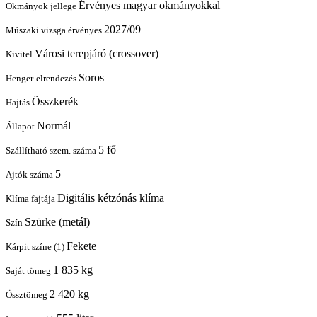
Érvényes magyar okmányokkal
Okmányok jellege
2027/09
Műszaki vizsga érvényes
Városi terepjáró (crossover)
Kivitel
Soros
Henger-elrendezés
Összkerék
Hajtás
Normál
Állapot
5 fő
Szállítható szem. száma
5
Ajtók száma
Digitális kétzónás klíma
Klíma fajtája
Szürke (metál)
Szín
Fekete
Kárpit színe (1)
1 835 kg
Saját tömeg
2 420 kg
Össztömeg