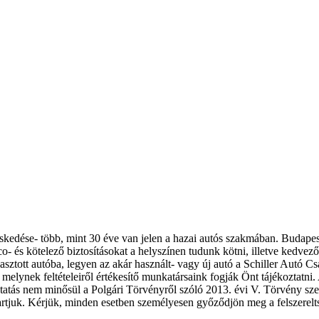
eskedése- több, mint 30 éve van jelen a hazai autós szakmában. Budape
- és kötelező biztosításokat a helyszínen tudunk kötni, illetve kedvező 
asztott autóba, legyen az akár használt- vagy új autó a Schiller Autó 
melynek feltételeiről értékesítő munkatársaink fogják Önt tájékoztatni. 
koztatás nem minősül a Polgári Törvényről szóló 2013. évi V. Törvény szer
ntartjuk. Kérjük, minden esetben személyesen győződjön meg a felszerelt