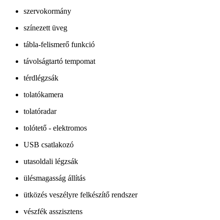
szervokormány
színezett üveg
tábla-felismerő funkció
távolságtartó tempomat
térdlégzsák
tolatókamera
tolatóradar
tolótető - elektromos
USB csatlakozó
utasoldali légzsák
ülésmagasság állítás
ütközés veszélyre felkészítő rendszer
vészfék asszisztens