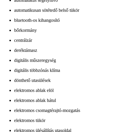
automatikus segélyhívó
automatikusan sötétedő belső tükör
bluetooth-os kihangosító
bőrkormány
centrálzár
deréktámasz
digitális műszeregység
digitális többzónás klíma
dönthető utasülések
elektromos ablak elöl
elektromos ablak hátul
elektromos csomagtérajtó-mozgatás
elektromos tükör
elektromos ülésállítás utasoldal