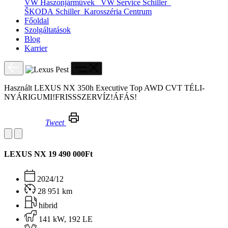
VW Haszonjárművek
VW Service Schiller
ŠKODA Schiller
Karosszéria Centrum
Főoldal
Szolgáltatások
Blog
Karrier
Használt LEXUS NX 350h Executive Top AWD CVT TÉLI-
NYÁRIGUMI!FRISSSZERVÍZ!ÁFÁS!
Tweet
Használt LEXUS NX 350h Executive Top AWD CVT TÉLI-NYÁRIGUMI!FRISSSZERVÍZ!ÁFÁS!
LEXUS NX
19 490 000Ft
2024/12
28 951 km
hibrid
141 kW, 192 LE