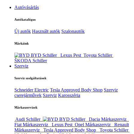
Autóvásárlás
Autókatalógus
Új autók
Használt autók
Szalonautók
Márkáink
BYD Schiller
Lexus Pest
Toyota Schiller
ŠKODA Schiller
Szerviz
Szerviz szolgáltatások
Schneider Electric
Tesla Approved Body Shop
Szerviz
cserejárművek
Szerviz
Karosszéria
Márkaszervizek
Audi Schiller
BYD Schiller
Dacia Márkaszerviz
Fiat Márkaszerviz
Lexus Pest
Opel Márkaszerviz
Renault
Márkaszerviz
Tesla Approved Body Shop
Toyota Schiller