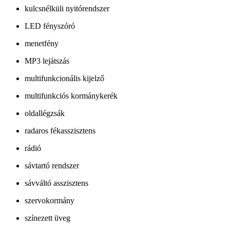
kulcsnélküli nyitórendszer
LED fényszóró
menetfény
MP3 lejátszás
multifunkcionális kijelző
multifunkciós kormánykerék
oldallégzsák
radaros fékasszisztens
rádió
sávtartó rendszer
sávváltó asszisztens
szervokormány
színezett üveg