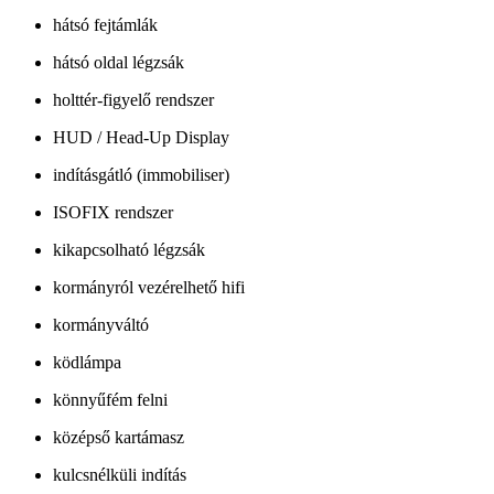
hátsó fejtámlák
hátsó oldal légzsák
holttér-figyelő rendszer
HUD / Head-Up Display
indításgátló (immobiliser)
ISOFIX rendszer
kikapcsolható légzsák
kormányról vezérelhető hifi
kormányváltó
ködlámpa
könnyűfém felni
középső kartámasz
kulcsnélküli indítás