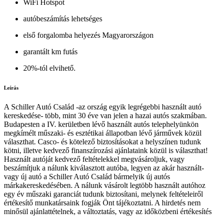
WiFi Hotspot
autóbeszámítás lehetséges
első forgalomba helyezés Magyarországon
garantált km futás
20%-tól elvihető.
Leírás
A Schiller Autó Család -az ország egyik legrégebbi használt autó
kereskedése- több, mint 30 éve van jelen a hazai autós szakmában.
Budapesten a IV. kerületben lévő használt autós telephelyünkön
megkímélt műszaki- és esztétikai állapotban lévő járművek közül
választhat. Casco- és kötelező biztosításokat a helyszínen tudunk
kötni, illetve kedvező finanszírozási ajánlataink közül is választhat!
Használt autóját kedvező feltételekkel megvásároljuk, vagy
beszámítjuk a nálunk kiválasztott autóba, legyen az akár használt-
vagy új autó a Schiller Autó Család bármelyik új autós
márkakereskedésében. A nálunk vásárolt legtöbb használt autóhoz
egy év műszaki garanciát tudunk biztosítani, melynek feltételeiről
értékesítő munkatársaink fogják Önt tájékoztatni. A hirdetés nem
minősül ajánlattételnek, a változtatás, vagy az időközbeni értékesítés