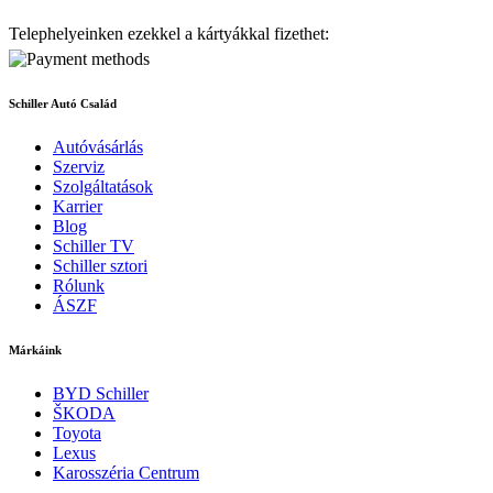
Telephelyeinken ezekkel a kártyákkal fizethet:
Schiller Autó Család
Autóvásárlás
Szerviz
Szolgáltatások
Karrier
Blog
Schiller TV
Schiller sztori
Rólunk
ÁSZF
Márkáink
BYD Schiller
ŠKODA
Toyota
Lexus
Karosszéria Centrum