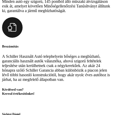
Minden autó egy szigorú, 145 pontból álló műszaki átvizsgáláson
esik át, amelyet követően Minőségellenőrzési Tanúsítványt állítunk
ki, garantálva a jármű megbízhatóságát.
Beszámítás
A Schiller Használt Autó telephelyein bőséges a megbízható,
garanciális használt autók választéka, ahová szigorú feltételek
teljesítése után kerülhetnek csak a négykerekűek. Az akár 24
hónapra szóló Schiller Garancia abban különbözik a piacon jelen
lévő többi hasonló konstrukciótól, hogy akár nyolc éves autóhoz is
járhat, ha az megfelelő állapotban van.
Kérdésed van?
Keresd értékesítőnket!
Sárközi Dániel