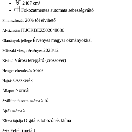
2487 cm³
Fokozatmentes automata sebességváltó
20%-tól elvihető
Finanszírozás
JTJCKBEZ502048086
Alvázszám
Érvényes magyar okmányokkal
Okmányok jellege
2028/12
Műszaki vizsga érvényes
Városi terepjáró (crossover)
Kivitel
Soros
Henger-elrendezés
Összkerék
Hajtás
Normál
Állapot
5 fő
Szállítható szem. száma
5
Ajtók száma
Digitális többzónás klíma
Klíma fajtája
Fehér (metál)
Szín