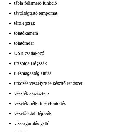
tábla-felismerő funkció
távolságtartó tempomat
térdlégzsák
tolatókamera
tolatóradar
USB csatlakozó
utasoldali légzsák
ülésmagasság állítás
ütközés veszélyre felkészítő rendszer
vészfék asszisztens
vezeték nélküli telefontöltés
vezetőoldali légzsák
visszagurulás-gátló