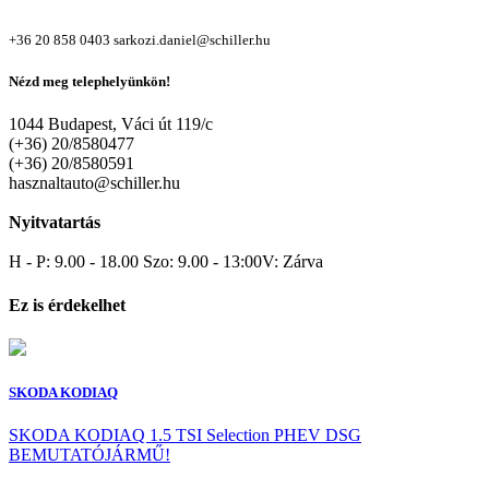
+36 20 858 0403
sarkozi.daniel@schiller.hu
Nézd meg telephelyünkön!
1044 Budapest, Váci út 119/c
(+36) 20/8580477
(+36) 20/8580591
hasznaltauto@schiller.hu
Nyitvatartás
H - P: 9.00 - 18.00 Szo: 9.00 - 13:00V: Zárva
Ez is érdekelhet
SKODA KODIAQ
SKODA KODIAQ 1.5 TSI Selection PHEV DSG
BEMUTATÓJÁRMŰ!