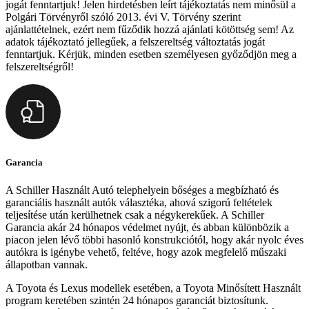
jogát fenntartjuk! Jelen hirdetésben leírt tájékoztatás nem minősül a
Polgári Törvényről szóló 2013. évi V. Törvény szerint
ajánlattételnek, ezért nem fűződik hozzá ajánlati kötöttség sem! Az
adatok tájékoztató jellegűek, a felszereltség változtatás jogát
fenntartjuk. Kérjük, minden esetben személyesen győződjön meg a
felszereltségről!
Garancia
A Schiller Használt Autó telephelyein bőséges a megbízható és
garanciális használt autók választéka, ahová szigorú feltételek
teljesítése után kerülhetnek csak a négykerekűek. A Schiller
Garancia akár 24 hónapos védelmet nyújt, és abban különbözik a
piacon jelen lévő többi hasonló konstrukciótól, hogy akár nyolc éves
autókra is igénybe vehető, feltéve, hogy azok megfelelő műszaki
állapotban vannak.
A Toyota és Lexus modellek esetében, a Toyota Minősített Használt
program keretében szintén 24 hónapos garanciát biztosítunk.