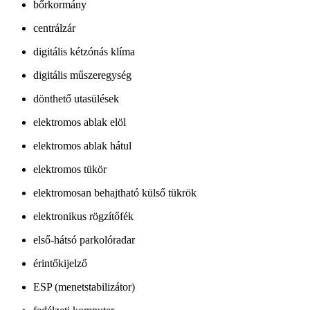
bőrkormány
centrálzár
digitális kétzónás klíma
digitális műszeregység
dönthető utasülések
elektromos ablak elöl
elektromos ablak hátul
elektromos tükör
elektromosan behajtható külső tükrök
elektronikus rögzítőfék
első-hátsó parkolóradar
érintőkijelző
ESP (menetstabilizátor)