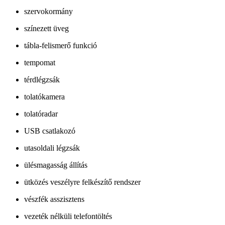
szervokormány
színezett üveg
tábla-felismerő funkció
tempomat
térdlégzsák
tolatókamera
tolatóradar
USB csatlakozó
utasoldali légzsák
ülésmagasság állítás
ütközés veszélyre felkészítő rendszer
vészfék asszisztens
vezeték nélküli telefontöltés