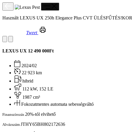
Használt LEXUS UX 250h Elegance Plus CVT ÜLÉSFŰTÉS
Tweet
Használt LEXUS UX 250h Elegance Plus CVT ÜLÉSFŰTÉS!KORMÁNYFŰTÉS!CARPLAY!LED!
LEXUS UX
12 490 000Ft
2024/02
22 923 km
hibrid
112 kW, 152 LE
1987 cm³
Fokozatmentes automata sebességváltó
20%-tól elvihető
Finanszírozás
JTHY65BH802172636
Alvázszám