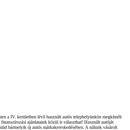
sten a IV. kerületben lévő használt autós telephelyünkön megkímélt
finanszírozási ajánlataink közül is választhat! Használt autóját
Család bármelyik új autós márkakereskedésében. A nálunk vásárolt