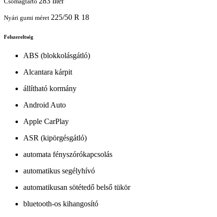
283 liter
Csomagtartó
225/50 R 18
Nyári gumi méret
Felszereltség
ABS (blokkolásgátló)
Alcantara kárpit
állítható kormány
Android Auto
Apple CarPlay
ASR (kipörgésgátló)
automata fényszórókapcsolás
automatikus segélyhívó
automatikusan sötétedő belső tükör
bluetooth-os kihangosító