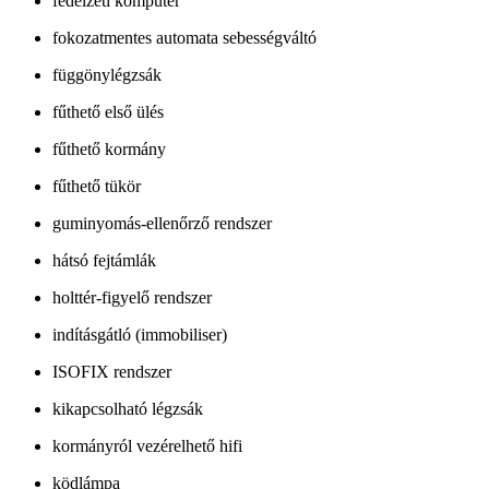
fedélzeti komputer
fokozatmentes automata sebességváltó
függönylégzsák
fűthető első ülés
fűthető kormány
fűthető tükör
guminyomás-ellenőrző rendszer
hátsó fejtámlák
holttér-figyelő rendszer
indításgátló (immobiliser)
ISOFIX rendszer
kikapcsolható légzsák
kormányról vezérelhető hifi
ködlámpa