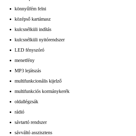
könnyűfém felni
középső kartámasz
kulcsnélküli indítás
kulcsnélküli nyitórendszer
LED fényszóró
menetfény
MP3 lejátszás
multifunkcionális kijelző
multifunkciós kormánykerék
oldallégzsák
rádió
sávtartó rendszer
sávváltó asszisztens