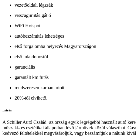
vezetőoldali légzsák
visszagurulás-gátló
WiFi Hotspot
autóbeszámítás lehetséges
első forgalomba helyezés Magyarországon
első tulajdonostól
garanciális
garantált km futás
rendszeresen karbantartott
20%-tól elvihető.
Leírás
A Schiller Autó Család -az ország egyik legrégebbi használt autó ker
műszaki- és esztétikai állapotban lévő járművek közül választhat. Casco
kedvező feltételekkel megvásároljuk, vagy beszámítjuk a nálunk kivál