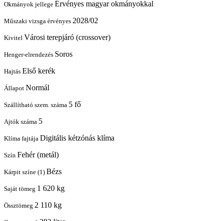
Érvényes magyar okmányokkal
Okmányok jellege
2028/02
Műszaki vizsga érvényes
Városi terepjáró (crossover)
Kivitel
Soros
Henger-elrendezés
Első kerék
Hajtás
Normál
Állapot
5 fő
Szállítható szem. száma
5
Ajtók száma
Digitális kétzónás klíma
Klíma fajtája
Fehér (metál)
Szín
Bézs
Kárpit színe (1)
1 620 kg
Saját tömeg
2 110 kg
Össztömeg